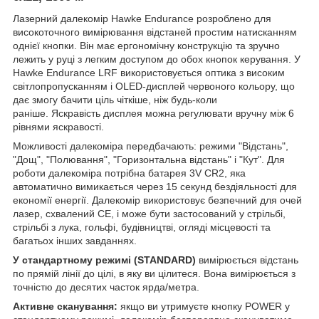
Лазерний далекомір Hawke Endurance розроблено для
високоточного вимірювання відстаней простим натисканням
однієї кнопки. Він має ергономічну конструкцію та зручно
лежить у руці з легким доступом до обох кнопок керування. У
Hawke Endurance LRF використовується оптика з високим
світлопропусканням і OLED-дисплей червоного кольору, що
дає змогу бачити ціль чіткіше, ніж будь-коли
раніше. Яскравість дисплея можна регулювати вручну між 6
рівнями яскравості.
Можливості далекоміра передбачають: режими "Відстань",
"Дощ", "Полювання", "Горизонтальна відстань" і "Кут". Для
роботи далекоміра потрібна батарея 3V CR2, яка
автоматично вимикається через 15 секунд бездіяльності для
економії енергії. Далекомір використовує безпечний для очей
лазер, схвалений CE, і може бути застосований у стрільбі,
стрільбі з лука, гольфі, будівництві, огляді місцевості та
багатьох інших завданнях.
У стандартному режимі (STANDARD)
вимірюється відстань
по прямій лінії до цілі, в яку ви цілитеся. Вона вимірюється з
точністю до десятих часток ярда/метра.
Активне сканування:
якщо ви утримуєте кнопку POWER у