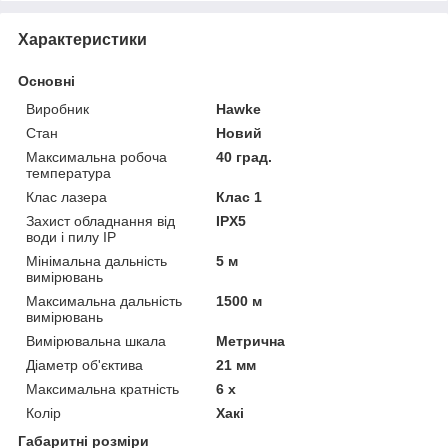
Характеристики
Основні
Виробник
Hawke
Стан
Новий
Максимальна робоча
40 град.
температура
Клас лазера
Клас 1
Захист обладнання від
IPХ5
води і пилу IP
Мінімальна дальність
5 м
вимірювань
Максимальна дальність
1500 м
вимірювань
Вимірювальна шкала
Метрична
Діаметр об'єктива
21 мм
Максимальна кратність
6 х
Колір
Хакі
Габаритні розміри