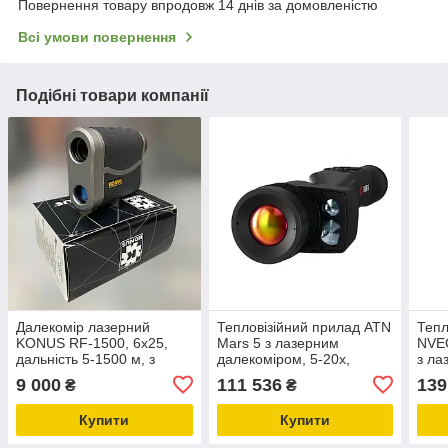
Повернення товару впродовж 14 днів за домовленістю
Всі умови повернення
Подібні товари компанії
Далекомір лазерний
Тепловізійний прилад ATN
Тепл
KONUS RF-1500, 6x25,
Mars 5 з лазерним
NVE
дальність 5-1500 м, з
далекоміром, 5-20x,
з ла
компенсацією кута нахилу
320x240, 35мм, 1400 м
384x
9 000
111 536
139
₴
₴
та скануванням
Купити
Купити