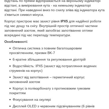
Відстань по прямій відображається на верхньому індикаторі
відстані, а вимірювання кута - на нижньому індикаторі
відстані. При наведенні вниз по схилу зліва від індикатора кута
з'явиться символ мінуса.
Корпус пристрою має захист рівня
IPX5
для надійної роботи
під час дощу та снігу. Внутрішній простір оптичної частини
заповнений азотом, який запобігає запотіванню оптики
всередині під час перепаду температури.
Особливості:
Оптична система з повним багатошаровим
просвітленням, призми BK-7
6-кратне збільшення та регулювання діоптрій
Водостійкість: IPX5 (захист від потрапляння водяних
струменів на корпус)
Захист від запотівання – герметичний корпус
заповнений азотом
Корпус із полікарбонату з протиковзким гумовим
покриттям
Фокусування на окулярі
Дисплей OLED з червоним підсвічуванням (6 рівнів