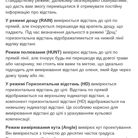
стандартному режимі, далекомір безперервно скануватиме,
що дасть вам змогу переміщатися й отримувати постійну
інформацію про відстань.
У режимі дощу (RAIN)
вимірюється відстань до цілі по
прямій, але ігноруються перешкоди від крапель дощу, що
падають. Під час визначення дальності в режимі "Дощ"
горизонтальна відстань відображатиметься на нижній лінії
відліку відстані.
Режим полювання (HUNT)
вимірює відстань до цілі по
прямій лінії, але ігнорує будь-які перешкоди від довгої трави
або чагарнику, які стоять між вами та метою, що ідеально
підходить для вимірювання відстані до оленя, який йде через
довгу траву або ліс.
У режимі Горизонтальна відстань (HD)
вимірюється
горизонтальна відстань до цілі. Відстань по прямій
відображається на верхньому індикаторі відстані, а
компонент горизонтальної відстані (HD) відображається на
нижньому індикаторі відстані. Це особливо корисно для
вимірювання відстані до цілі з урахуванням кульової
компенсації.
Режим вимірювання кута (Angle)
вимірює кут проектування.
Він вимірюється з точністю до десятих часток градуса.