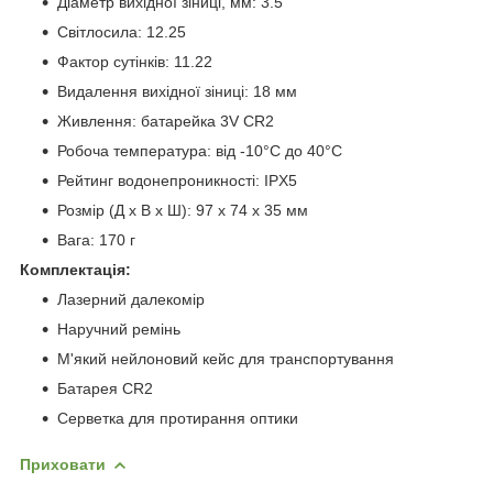
Діаметр вихідної зіниці, мм: 3.5
Світлосила: 12.25
Фактор сутінків: 11.22
Видалення вихідної зіниці: 18 мм
Живлення: батарейка 3V CR2
Робоча температура: від -10°C до 40°C
Рейтинг водонепроникності: IPX5
Розмір (Д х В х Ш): 97 х 74 х 35 мм
Вага: 170 г
Комплектація:
Лазерний далекомір
Наручний ремінь
М'який нейлоновий кейс для транспортування
Батарея CR2
Серветка для протирання оптики
Приховати