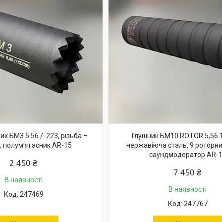
к БМ3 5.56 / .223, різьба –
Глушник БМ10 ROTOR 5,56 1
, полум'ягасник AR-15
нержавіюча сталь, 9 роторни
саундмодератор AR-
2 450 ₴
7 450 ₴
В наявності
В наявності
247469
247767