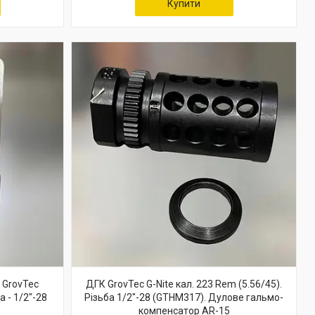
Купити
 GrovTec
ДГК GrovTec G-Nite кал. 223 Rem (5.56/45).
а - 1/2"-28
Різьба 1/2"-28 (GTHM317). Дулове гальмо-
компенсатор AR-15