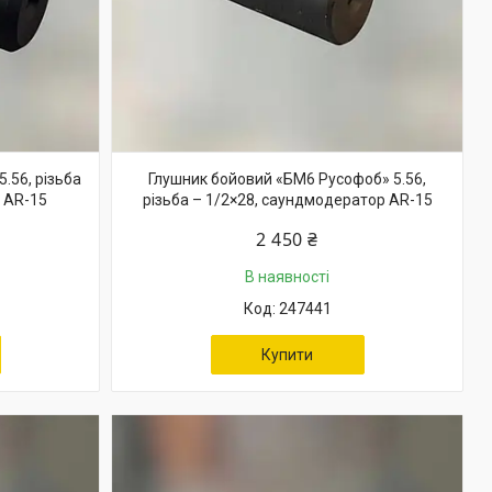
.56, різьба
Глушник бойовий «БМ6 Русофоб» 5.56,
 AR-15
різьба – 1/2×28, саундмодератор AR-15
2 450 ₴
В наявності
247441
Купити