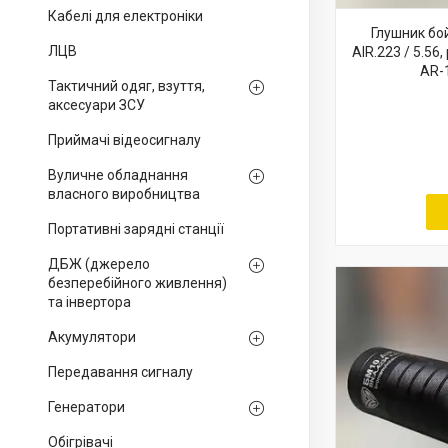
Кабелі для електроніки
Глушник бо
ЛЦВ
AIR.223 / 5.56
AR-1
Тактичний одяг, взуття,
аксесуари ЗСУ
Приймачі відеосигналу
Вуличне обладнання
власного виробництва
Портативні зарядні станції
ДБЖ (джерело
безперебійного живлення)
та інвертора
Акумулятори
Передавання сигналу
Генератори
Обігрівачі