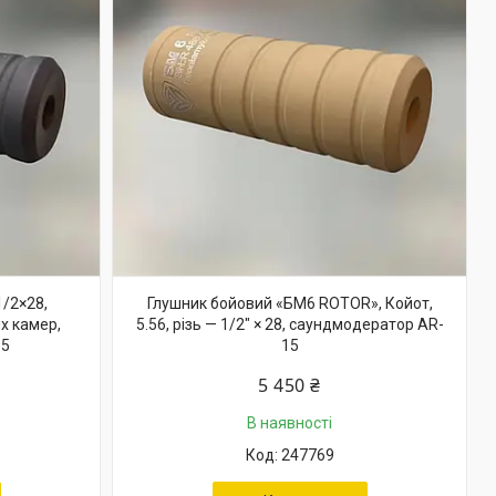
/2×28,
Глушник бойовий «БМ6 ROTOR», Койот,
х камер,
5.56, різь — 1/2" × 28, саундмодератор AR-
15
15
5 450 ₴
В наявності
247769