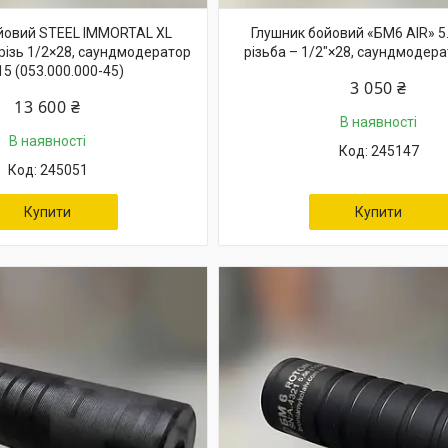
йовий STEEL IMMORTAL XL
Глушник бойовий «БМ6 AIR» 5.5
, різь 1/2×28, саундмодератор
різьба – 1/2"×28, саундмодер
5 (053.000.000-45)
3 050 ₴
13 600 ₴
В наявності
В наявності
245147
245051
Купити
Купити