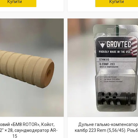
Купити
Купити
овий «БМ8 ROTOR», Койот,
Дульне гальмо-компенсатор
1/2" × 28, саундмодератор AR-
калібр 223 Rem (5,56/45). Різьб
15