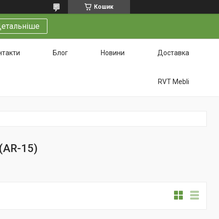
Кошик
етальніше
нтакти
Блог
Новини
Доставка
RVT Mebli
 (AR-15)