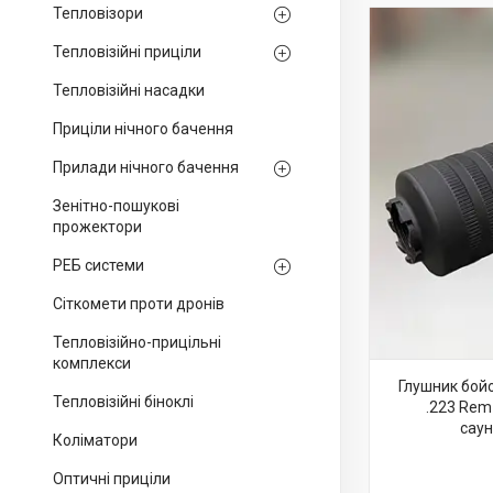
Тепловізори
Тепловізійні приціли
Тепловізійні насадки
Приціли нічного бачення
Прилади нічного бачення
Зенітно-пошукові
прожектори
РЕБ системи
Сіткомети проти дронів
Тепловізійно-прицільні
комплекси
Глушник бой
Тепловізійні біноклі
.223 Rem 
сау
Коліматори
Оптичні приціли