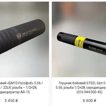
овий «БМ10 Русофоб» 5.56 /
Глушник бойовий STEEL Gen 5 A
/ .22LR, різьба – 1/2×28,
5.56, різьба 1/2×28, саундмоде
ндмодератор AR-15
(016.944.000-45)
3 450 ₴
6 600 ₴