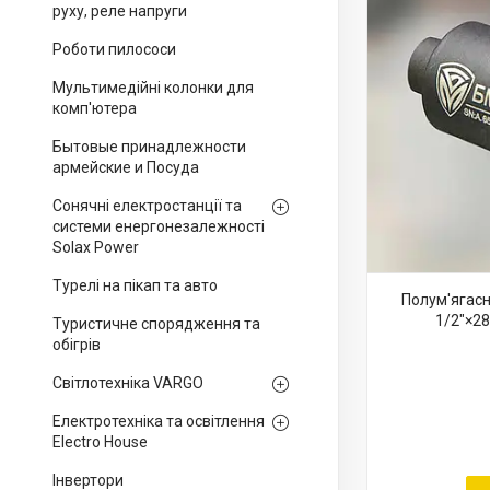
руху, реле напруги
Роботи пилососи
Мультимедійні колонки для
комп'ютера
Бытовые принадлежности
армейские и Посуда
Сонячні електростанції та
системи енергонезалежності
Solax Power
Турелі на пікап та авто
Полум'ягасни
1/2"×28
Туристичне спорядження та
обігрів
Світлотехніка VARGO
Електротехніка та освітлення
Electro House
Інвертори