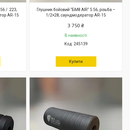
6 / .223,
Глушник бойовий "БМ8 AIR" 5.56, різьба –
атор AR-15
1/2×28, саундмодератор AR-15
3 750 ₴
В наявності
245139
Купити