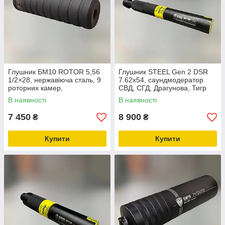
Глушник БМ10 ROTOR 5,56
Глушник STEEL Gen 2 DSR
1/2×28, нержавіюча сталь, 9
7.62x54, саундмодератор
роторних камер,
СВД, СГД, Драгунова, Тигр
саундмодератор AR-15
(016.000.000-174)
В наявності
В наявності
7 450
8 900
₴
₴
Купити
Купити