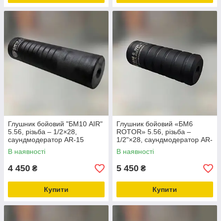
Глушник бойовий "БМ10 AIR"
Глушник бойовий «БМ6
5.56, різьба – 1/2×28,
ROTOR» 5.56, різьба –
саундмодератор AR-15
1/2"×28, саундмодератор AR-
15
В наявності
В наявності
4 450
5 450
₴
₴
Купити
Купити