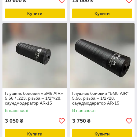
10 600
13 600
₴
₴
Купити
Купити
Глушник бойовий «БМ6 AIR»
Глушник бойовий "БМ8 AIR"
5.56 / .223, різьба – 1/2"×28,
5.56, різьба – 1/2×28,
саундмодератор AR-15
саундмодератор AR-15
В наявності
В наявності
3 050
3 750
₴
₴
Купити
Купити