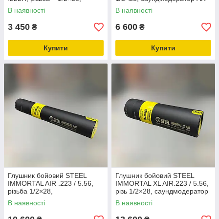
саундмодератор AR-15
15 (016.944.000-45)
В наявності
В наявності
3 450
6 600
₴
₴
Купити
Купити
Глушник бойовий STEEL
Глушник бойовий STEEL
IMMORTAL AIR .223 / 5.56,
IMMORTAL XL AIR.223 / 5.56,
різьба 1/2×28,
різь 1/2×28, саундмодератор
саундмодератор AR-15
AR-15 (053.000.000-45)
В наявності
В наявності
(011.000.000-45)