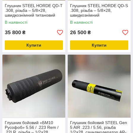
Глушник STEEL HORDE QD-T
Глушник STEEL HORDE QD-S
.308, різьба – 5/8×28,
.308, різьба – 5/8×28,
швидкознімний титановий
швидкознімний
саундмодератор
саундмодератор, ПБС
В наявності
В наявності
35 800
26 500
₴
₴
Купити
Купити
Глушник бойовий «БМ10
Глушник бойовий STEEL Gen
Русофоб» 5.56 / .223 Rem /
5 AIR .223 / 5.56, різьба
.22LR, різьба – 1/2×28,
1/2×28, саундмодератор AR-