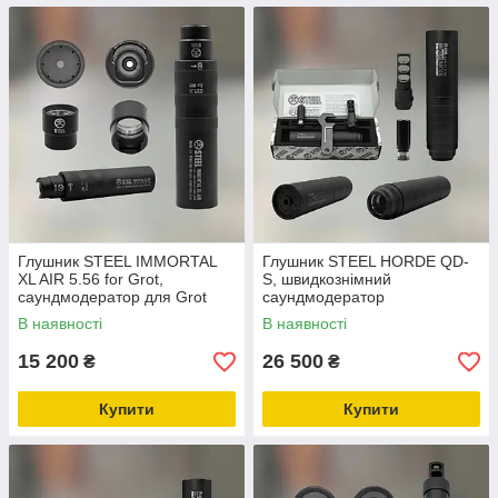
Глушник STEEL IMMORTAL
Глушник STEEL HORDE QD-
XL AIR 5.56 for Grot,
S, швидкознімний
саундмодератор для Grot
саундмодератор
В наявності
В наявності
15 200
26 500
₴
₴
Купити
Купити