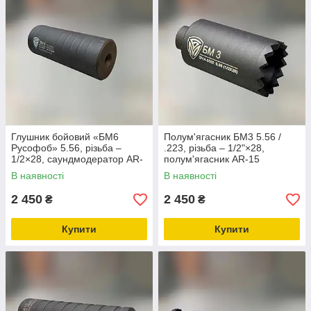
Глушник бойовий «БМ6
Полум'ягасник БМ3 5.56 /
Русофоб» 5.56, різьба –
.223, різьба – 1/2"×28,
1/2×28, саундмодератор AR-
полум'ягасник AR-15
15
В наявності
В наявності
2 450
2 450
₴
₴
Купити
Купити