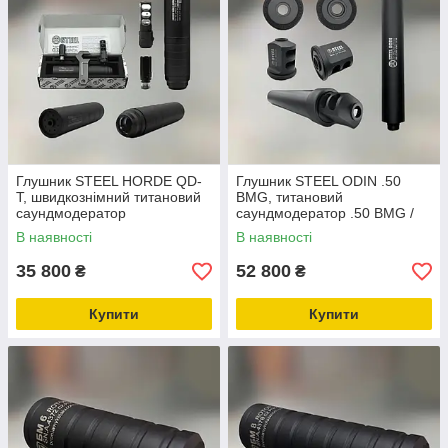
Глушник STEEL HORDE QD-
Глушник STEEL ODIN .50
T, швидкознімний титановий
BMG, титановий
саундмодератор
саундмодератор .50 BMG /
12.7 мм
В наявності
В наявності
35 800
52 800
₴
₴
Купити
Купити