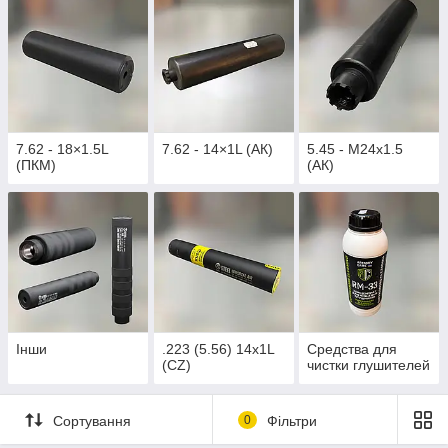
7.62 - 18×1.5L
7.62 - 14×1L (АК)
5.45 - M24x1.5
(ПКМ)
(АК)
Інши
.223 (5.56) 14x1L
Средства для
(CZ)
чистки глушителей
Сортування
0
Фільтри