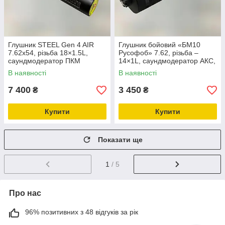
Глушник STEEL Gen 4 AIR
Глушник бойовий «БМ10
7.62x54, різьба 18×1.5L,
Русофоб» 7.62, різьба –
саундмодератор ПКМ
14×1L, саундмодератор АКC,
(089.000.000-77)
РКК
В наявності
В наявності
7 400
3 450
₴
₴
Купити
Купити
Показати ще
1
/ 5
Про нас
96% позитивних з 48 відгуків за рік