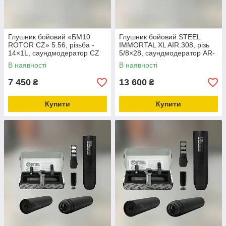
Глушник бойовий «БМ10
Глушник бойовий STEEL
ROTOR CZ» 5.56, різьба -
IMMORTAL XL AIR.308, різь
14×1L, саундмодератор CZ
5/8×28, саундмодератор AR-
Bren 2 5.56
10 (053.000.000-104)
В наявності
В наявності
7 450
13 600
₴
₴
Купити
Купити