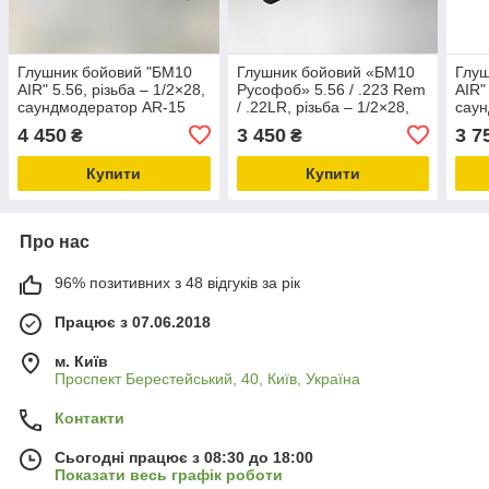
Глушник бойовий "БМ10
Глушник бойовий «БМ10
Глуш
AIR" 5.56, різьба – 1/2×28,
Русофоб» 5.56 / .223 Rem
AIR"
саундмодератор AR-15
/ .22LR, різьба – 1/2×28,
сау
саундмодератор AR-15
4 450
3 450
3 7
₴
₴
Купити
Купити
Про нас
96% позитивних з 48 відгуків за рік
Працює з 07.06.2018
м. Київ
Проспект Берестейський, 40, Київ, Україна
Контакти
Сьогодні працює з 08:30 до 18:00
Показати весь графік роботи