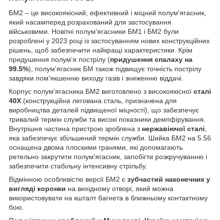
БМ2 – це високоякісний, ефективний і міцний полум'ягасник,
який насамперед розрахований для застосування
військовими. Новітні полум'ягасники БМ1 і БМ2 були
розроблені у 2023 році із застосуванням нових конструкційних
рішень, щоб забезпечити найкращі характеристики. Крім
придушення полум'я пострілу (
придушення спалаху на
99.5%
), полум'ягасник БМ також підвищує точність пострілу
завдяки пом'якшенню виходу газів і зниженню віддачі.
Корпус полум'ягасника БМ2 виготовлено з високоякісної
сталі
40Х
(конструкційна легована сталь, призначена для
виробництва деталей підвищеної міцності), що забезпечує
тривалий термін служби та високі показники демпфірування.
Внутрішня частина пристрою зроблена з
нержавіючої сталі
,
яка забезпечує збільшений термін служби. Шийка БМ2 на 5.56
оснащена двома плоскими гранями, які допомагають
ретельно закрутити полум'ягасник, запобігти розкручуванню і
забезпечити стабільну інтенсивну стрільбу.
Відмінною особливістю версії БМ2 є
зубчастий наконечник у
вигляді коронки
на вихідному отворі, який можна
використовувати на кшталт багнета в ближньому контактному
бою.