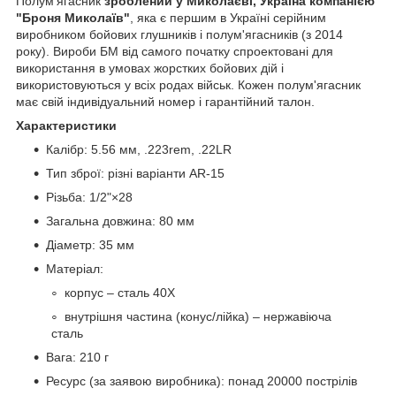
Полум'ягасник
зроблений у Миколаєві, Україна компанією
"Броня Миколаїв"
, яка є першим в Україні серійним
виробником бойових глушників і полум'ягасників (з 2014
року). Вироби БМ від самого початку спроектовані для
використання в умовах жорстких бойових дій і
використовуються у всіх родах військ. Кожен полум'ягасник
має свій індивідуальний номер і гарантійний талон.
Характеристики
Калібр: 5.56 мм, .223rem, .22LR
Тип зброї: різні варіанти AR-15
Різьба: 1/2"×28
Загальна довжина: 80 мм
Діаметр: 35 мм
Матеріал:
корпус – сталь 40Х
внутрішня частина (конус/лійка) – нержавіюча
сталь
Вага: 210 г
Ресурс (за заявою виробника): понад 20000 пострілів