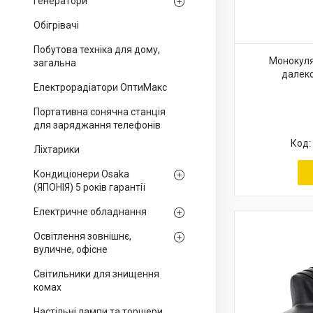
Генератори
Обігрівачі
Побутова техніка для дому,
Монокуляр
загальна
далек
Електрорадіатори ОптиМакс
Портативна сонячна станція
для заряджання телефонів
Ліхтарики
Кондиціонери Osaka
(ЯПОНІЯ) 5 років гарантії
Електричне обладнання
Освітлення зовнішнє,
вуличне, офісне
Світильники для знищення
комах
Настільні лампи та торшери