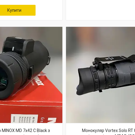
Купити
 MINOX MD 7x42 C Black з
Монокуляр Vortex Solo RT 