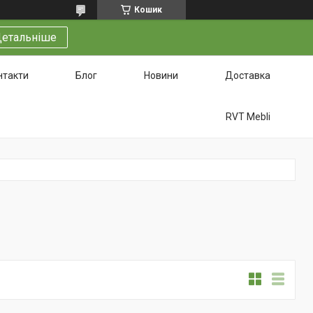
Кошик
етальніше
нтакти
Блог
Новини
Доставка
RVT Mebli