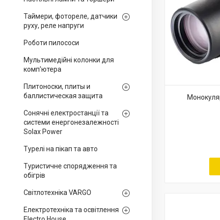
Таймери, фотореле, датчики
руху, реле напруги
Роботи пилососи
Мультимедійні колонки для
комп'ютера
Плитоноски, плиты и
баллистическая защита
Монокуляр
Сонячні електростанції та
системи енергонезалежності
Solax Power
Турелі на пікап та авто
Туристичне спорядження та
обігрів
Світлотехніка VARGO
Електротехніка та освітлення
Electro House