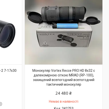
2 7-17x30
Монокуляр Vortex Recce PRO HD 8x32 c
далекомірною сіткою MRAD (RP-100),
захищений всепогодний всепогодний
тактичний монокуляр
24 480 ₴
Немає в наявності
242753