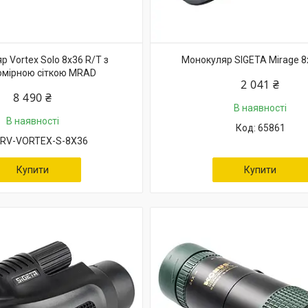
 Vortex Solo 8x36 R/T з
Монокуляр SIGETA Mirage 
омірною сіткою MRAD
2 041 ₴
8 490 ₴
В наявності
В наявності
65861
RV-VORTEX-S-8X36
Купити
Купити