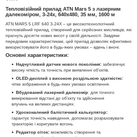
Тепловізійний прилад ATN Mars 5 з лазерним
далекоміром, 3-24x, 640x480, 35 мм, 1600 м
ATN MARS 5 LRF 640 3-24X – це високотехнологічний
тепловізійний прилад, створений для серйозних мисливців, які
прагнуть досягти нових висот у своїй діяльності. Завдяки
передовим характеристикам, цей прилад дозволяє ефективно
використовувати його в будь-яких умовах – вдень і вночі.
Основні характеристики:
Надчутливий датчик нового покоління:
забезпечує
високу чіткість та точність при виявленні об'єктів.
OLED-дисплей з високою роздільною здатністю:
чітке зображення в будь-яких умовах освітлення.
Вбудований лазерний далекомір
: для точного
вимірювання відстані до об'єкту та здійснення
влучань на великих дистанціях.
Удосконалений балістичний калькулятор:
гарантує точність наведення, допомагає розраховувати
траєкторію і коригувати вогонь.
Редактор сіток:
можливість створення та