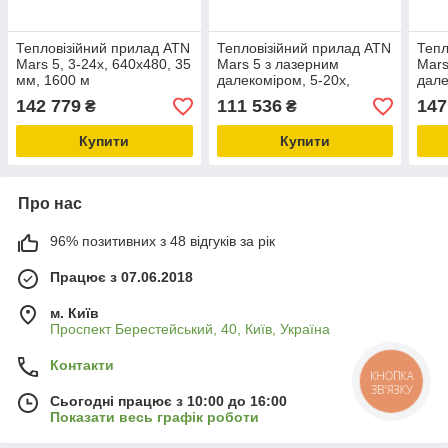
Тепловізійний прилад ATN
Тепловізійний прилад ATN
Тепл
Mars 5, 3-24x, 640x480, 35
Mars 5 з лазерним
Mars
мм, 1600 м
далекоміром, 5-20x,
дале
320x240, 35мм, 1400 м
640x
142 779
111 536
147
₴
₴
Купити
Купити
Про нас
96% позитивних з 48 відгуків за рік
Працює з 07.06.2018
м. Київ
Проспект Берестейський, 40, Київ, Україна
Контакти
КНОПКА
ЗВ'ЯЗКУ
Сьогодні працює з 10:00 до 16:00
Показати весь графік роботи