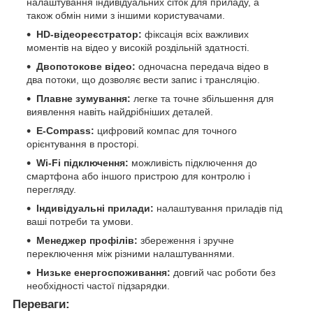
налаштування індивідуальних сіток для приладу, а
також обмін ними з іншими користувачами.
HD-відеореєстратор:
фіксація всіх важливих
моментів на відео у високій роздільній здатності.
Двопотокове відео:
одночасна передача відео в
два потоки, що дозволяє вести запис і трансляцію.
Плавне зумування:
легке та точне збільшення для
виявлення навіть найдрібніших деталей.
E-Compass:
цифровий компас для точного
орієнтування в просторі.
Wi-Fi підключення:
можливість підключення до
смартфона або іншого пристрою для контролю і
перегляду.
Індивідуальні прилади:
налаштування приладів під
ваші потреби та умови.
Менеджер профілів:
збереження і зручне
переключення між різними налаштуваннями.
Низьке енергоспоживання:
довгий час роботи без
необхідності частої підзарядки.
Переваги: