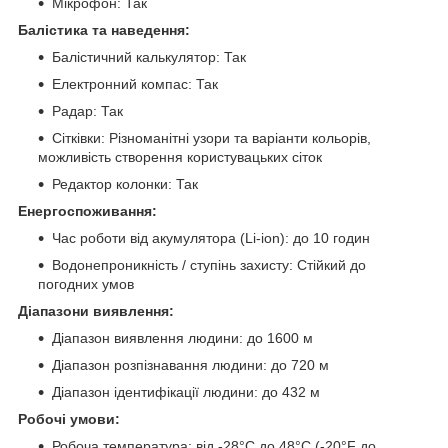
Мікрофон: Так
Балістика та наведення:
Балістичний калькулятор: Так
Електронний компас: Так
Радар: Так
Сітківки: Різноманітні узори та варіанти кольорів,
можливість створення користувацьких сіток
Редактор колонки: Так
Енергоспоживання:
Час роботи від акумулятора (Li-ion): до 10 годин
Водонепроникність / ступінь захисту: Стійкий до
погодних умов
Діапазони виявлення:
Діапазон виявлення людини: до 1600 м
Діапазон розпізнавання людини: до 720 м
Діапазон ідентифікації людини: до 432 м
Робочі умови:
Робоча температура: від -28°C до 48°C (-20°F до