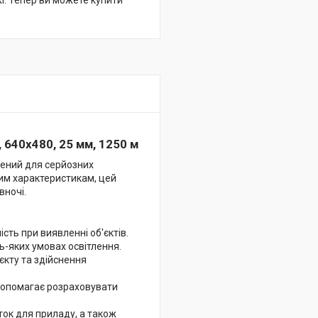
жі. Тепер ви можете купити
 640x480, 25 мм, 1250 м
рений для серйозних
вим характеристикам, цей
вночі.
ість при виявленні об'єктів.
ь-яких умовах освітлення.
'єкту та здійснення
допомагає розраховувати
ок для приладу, а також