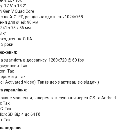
ня: 2x - 16x
: 17.6° x 13.2°
N Gen V Quad Core
сплей: OLED, роздільна здатність 1024x768
ння для очей: 90 мм
 341 x 75 x 56 мм
3 кг
походження: США
: 3 роки
раження:
а здатність відеозапису: 1280x720 @ 60 fps
умування: Так
коп: Так
лерометр: Так
il Activated Video): Так (відео з активацією віддачі)
а управління:
отокове мовлення, галерея та керування через iOS та Android
h: Так
 C: Так
icroSD: Від 4 до 64 Гб
: Так
 наведення: