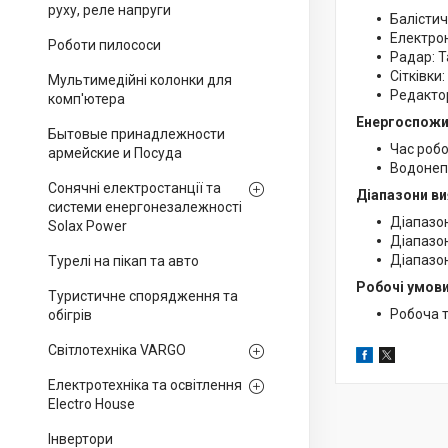
руху, реле напруги
Балістич
Електрон
Роботи пилососи
Радар: Т
Сітківки
Мультимедійні колонки для
Редактор
комп'ютера
Енергоспожи
Бытовые принадлежности
Час робо
армейские и Посуда
Водонепр
Сонячні електростанції та
Діапазони ви
системи енергонезалежності
Діапазо
Solax Power
Діапазон
Діапазон
Турелі на пікап та авто
Робочі умови
Туристичне спорядження та
Робоча т
обігрів
Світлотехніка VARGO
Електротехніка та освітлення
Electro House
Інвертори