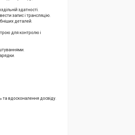
оздільній здатності.
ести запис і трансляцію.
ібніших деталей.
трою для контролю і
штуваннями.
зарядки.
ь та вдосконалення досвіду.