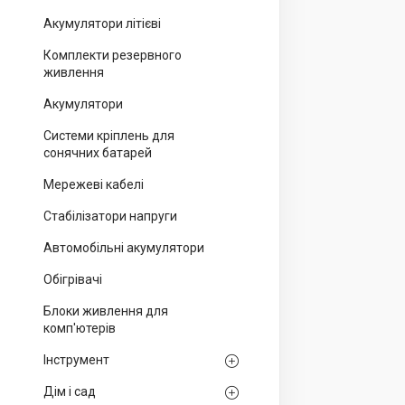
Акумулятори літієві
Комплекти резервного
живлення
Акумулятори
Системи кріплень для
сонячних батарей
Мережеві кабелі
Стабілізатори напруги
Автомобільні акумулятори
Обігрівачі
Блоки живлення для
комп'ютерів
Інструмент
Дім і сад