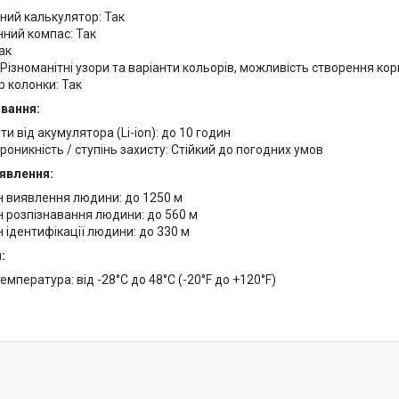
ний калькулятор: Так
ний компас: Так
ак
: Різноманітні узори та варіанти кольорів, можливість створення ко
 колонки: Так
вання:
ти від акумулятора (Li-ion): до 10 годин
оникність / ступінь захисту: Стійкий до погодних умов
явлення:
н виявлення людини: до 1250 м
 розпізнавання людини: до 560 м
 ідентифікації людини: до 330 м
:
емпература: від -28°C до 48°C (-20°F до +120°F)