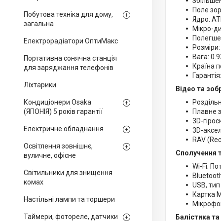
Збільшен
Поле зору
Побутова техніка для дому,
Ядро: AT
загальна
Мікро-ди
Полегше
Електрорадіатори ОптиМакс
Розміри:
Вага: 0.9
Портативна сонячна станція
Країна 
для заряджання телефонів
Гарантія
Ліхтарики
Відео та зоб
Кондиціонери Osaka
Роздільн
(ЯПОНІЯ) 5 років гарантії
Плавне з
3D-гірос
Електричне обладнання
3D-аксе
RAV (Reco
Освітлення зовнішнє,
Сполучення т
вуличне, офісне
Wi-Fi: П
Світильники для знищення
Bluetoot
комах
USB, тип
Картка M
Настільні лампи та торшери
Мікрофон
Таймери, фотореле, датчики
Балістика та