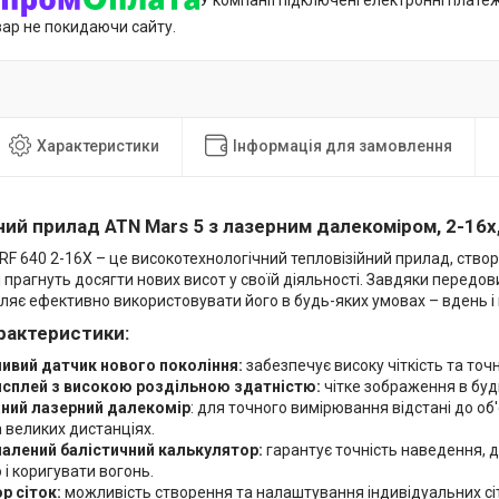
У компанії підключені електронні плате
вар не покидаючи сайту.
Характеристики
Інформація для замовлення
ний прилад ATN Mars 5 з лазерним далекоміром, 2-16x,
F 640 2-16X – це високотехнологічний тепловізійний прилад, ство
і прагнуть досягти нових висот у своїй діяльності. Завдяки передо
яє ефективно використовувати його в будь-яких умовах – вдень і 
рактеристики:
ивий датчик нового покоління:
забезпечує високу чіткість та точн
сплей з високою роздільною здатністю:
чітке зображення в буд
ний лазерний далекомір
: для точного вимірювання відстані до об
 великих дистанціях.
алений балістичний калькулятор:
гарантує точність наведення, 
 і коригувати вогонь.
р сіток:
можливість створення та налаштування індивідуальних сіт