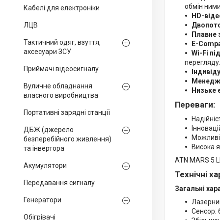
обмін ними
Кабелі для електроніки
HD-віде
ЛЦВ
Двопото
Плавне 
Тактичний одяг, взуття,
E-Compa
аксесуари ЗСУ
Wi-Fi п
перегляду
Приймачі відеосигналу
Індивід
Менедже
Вуличне обладнання
Низьке 
власного виробництва
Переваги:
Портативні зарядні станції
Надійніс
Інноваці
ДБЖ (джерело
Можливіс
безперебійного живлення)
Висока я
та інвертора
ATN MARS 5 L
Акумулятори
Технічні х
Передавання сигналу
Загальні хар
Генератори
Лазерний
Сенсор: 
Обігрівачі