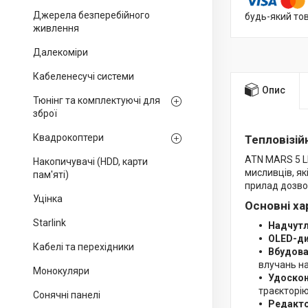
Джерела безперебійного
будь-який то
живлення
Далекоміри
Кабеленесучі системи
Опис
Тюнінг та комплектуючі для
зброї
Квадрокоптери
Тепловізій
ATN MARS 5 LR
Накопичувачі (HDD, карти
мисливців, як
пам'яті)
прилад дозвол
Уцінка
Основні ха
Starlink
Надчутл
OLED-ди
Кабелі та перехідники
Вбудова
влучань на
Монокуляри
Удоскон
траєкторію
Сонячні панелі
Редакто