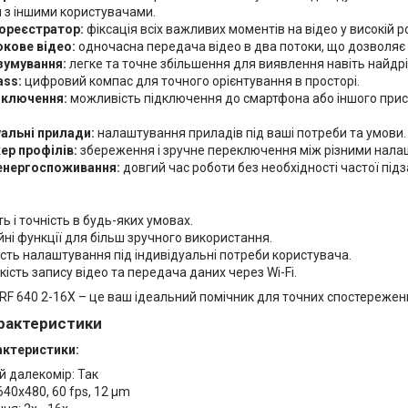
 з іншими користувачами.
ореєстратор:
фіксація всіх важливих моментів на відео у високій р
кове відео:
одночасна передача відео в два потоки, що дозволяє в
зумування:
легке та точне збільшення для виявлення навіть найдр
ss:
цифровий компас для точного орієнтування в просторі.
ідключення:
можливість підключення до смартфона або іншого прис
.
уальні прилади:
налаштування приладів під ваші потреби та умови.
р профілів:
збереження і зручне переключення між різними нала
енергоспоживання:
довгий час роботи без необхідності частої під
ть і точність в будь-яких умовах.
йні функції для більш зручного використання.
ть налаштування під індивідуальні потреби користувача.
кість запису відео та передача даних через Wi-Fi.
RF 640 2-16X – це ваш ідеальний помічник для точних спостережен
арактеристики
актеристики:
 далекомір: Так
640x480, 60 fps, 12 µm