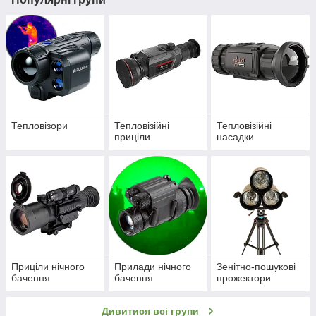
Тепловізори
Тепловізійні
Тепловізійні
приціли
насадки
Приціли нічного
Прилади нічного
Зенітно-пошукові
бачення
бачення
прожектори
Дивитися всі групи