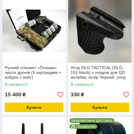
Ручний сіткомет «Пташка»
Упор DLG TACTICAL (DLG-
проти дронів (5 картриджів +
151-black) з гніздом для QD
кобура + кейс)
антабки, колір Чорний, упор
на цівку на планку Пікатінні
В наявності
В наявності
15 400
330
₴
₴
Купити
Купити
Безкоштовна доставка
Подарунок