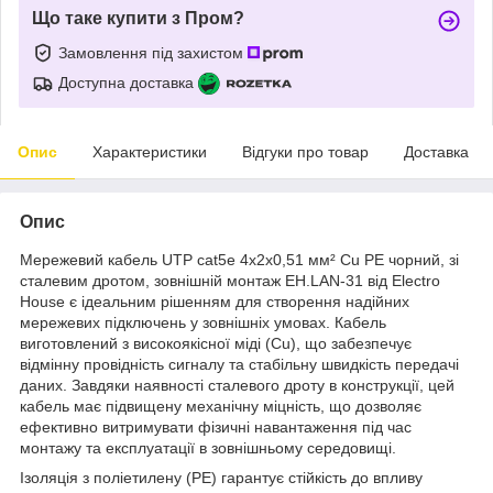
Що таке купити з Пром?
Замовлення під захистом
Доступна доставка
Опис
Характеристики
Відгуки про товар
Доставка
Опис
Мережевий кабель UTP cat5e 4х2х0,51 мм² Cu PE чорний, зі
сталевим дротом, зовнішній монтаж EH.LAN-31 від Electro
House є ідеальним рішенням для створення надійних
мережевих підключень у зовнішніх умовах. Кабель
виготовлений з високоякісної міді (Cu), що забезпечує
відмінну провідність сигналу та стабільну швидкість передачі
даних. Завдяки наявності сталевого дроту в конструкції, цей
кабель має підвищену механічну міцність, що дозволяє
ефективно витримувати фізичні навантаження під час
монтажу та експлуатації в зовнішньому середовищі.
Ізоляція з поліетилену (PE) гарантує стійкість до впливу