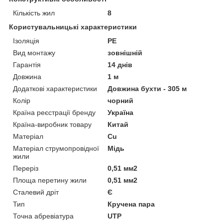
Кількість жил
8
Користувальницькі характеристики
Ізоляція
PE
Вид монтажу
зовнішній
Гарантія
14 днів
Довжина
1 м
Додаткові характеристики
Довжина бухти - 305 м
Колiр
чорний
Країна реєстрації бренду
Україна
Країна-виробник товару
Китай
Матеріал
Cu
Матеріал струмопровідної
Мідь
жили
Переріз
0,51 мм2
Площа перетину жили
0,51 мм2
Сталевий дріт
Є
Тип
Кручена пара
Точна абревіатура
UTP