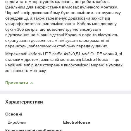
вологи та температурних коливань, що робить кабель
ідеальним для використання в умовах вуличного монтажу.
Чорний колір дозволяє йому бути непомітним в оточуючому
середовищі, а також забезпечує додатковий захист від
ультрафіолетового випромінювання. Кабель має довжину
бухти 305 метрів, що дозволяє зручно виконувати
підключення на значні відстані.Кручена пара та відсутність
екранування дозволяють мінімізувати електромагнітні
перешкоди, забезпечуючи стабільну передачу даних.
Мережевий кабель UTP cat5e 4х2х0,51 мм² Cu PE чорний, зі
сталевим дротом, зовнішній монтаж від Electro House — це
надійний вибір для створення високоякісної мережі в умовах
зовнішнього монтажу.
Приховати
Характеристики
Основні
Виробник
ElectroHouse
Конструктивні особливості