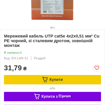
Мережевий кабель UTP cat5e 4х2х0,51 мм² Cu
PE чорний, зі сталевим дротом, зовнішній
монтаж
В наявності
Код: EH.LAN-31
Роздріб
31,79
₴
Купити
або
Купити з