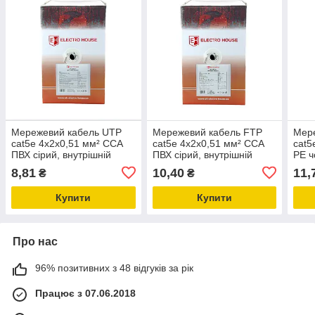
Мережевий кабель UTP
Мережевий кабель FTP
Мер
cat5e 4х2х0,51 мм² CCA
cat5e 4х2х0,51 мм² CCA
cat5
ПВХ сірий, внутрішній
ПВХ сірий, внутрішній
PE ч
монтаж
монтаж
мон
8,81
10,40
11,
₴
₴
Купити
Купити
Про нас
96% позитивних з 48 відгуків за рік
Працює з 07.06.2018