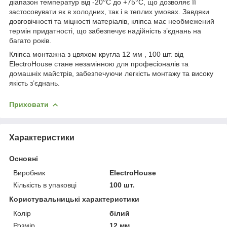
діапазон температур від -20°C до +75°C, що дозволяє її
застосовувати як в холодних, так і в теплих умовах. Завдяки
довговічності та міцності матеріалів, кліпса має необмежений
термін придатності, що забезпечує надійність з’єднань на
багато років.
Кліпса монтажна з цвяхом кругла 12 мм , 100 шт. від
ElectroHouse стане незамінною для професіоналів та
домашніх майстрів, забезпечуючи легкість монтажу та високу
якість з’єднань.
Приховати
Характеристики
Основні
Виробник
ElectroHouse
Кількість в упаковці
100 шт.
Користувальницькі характеристики
Колiр
білий
Розмір
12 мм