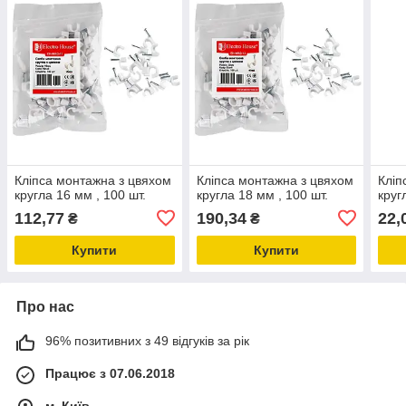
Кліпса монтажна з цвяхом
Кліпса монтажна з цвяхом
Кліп
кругла 16 мм , 100 шт.
кругла 18 мм , 100 шт.
круг
112,77
190,34
22,
₴
₴
Купити
Купити
Про нас
96% позитивних з 49 відгуків за рік
Працює з 07.06.2018
м. Київ