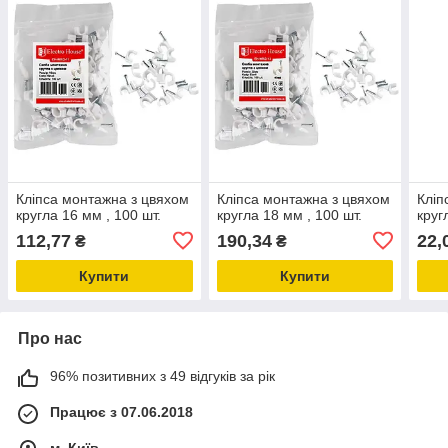
Кліпса монтажна з цвяхом
Кліпса монтажна з цвяхом
Кліп
кругла 16 мм , 100 шт.
кругла 18 мм , 100 шт.
круг
112,77
190,34
22,
₴
₴
Купити
Купити
Про нас
96% позитивних з 49 відгуків за рік
Працює з 07.06.2018
м. Київ