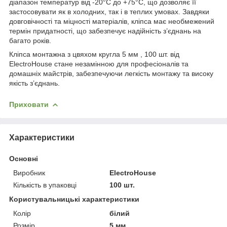
діапазон температур від -20°C до +75°C, що дозволяє її
застосовувати як в холодних, так і в теплих умовах. Завдяки
довговічності та міцності матеріалів, кліпса має необмежений
термін придатності, що забезпечує надійність з’єднань на
багато років.
Кліпса монтажна з цвяхом кругла 5 мм , 100 шт. від
ElectroHouse стане незамінною для професіоналів та
домашніх майстрів, забезпечуючи легкість монтажу та високу
якість з’єднань.
Приховати
Характеристики
Основні
Виробник
ElectroHouse
Кількість в упаковці
100 шт.
Користувальницькі характеристики
Колiр
білий
Розмір
5 мм