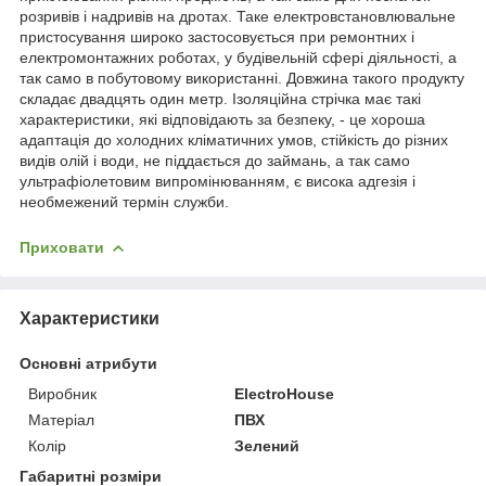
розривів і надривів на дротах. Таке електровстановлювальне
пристосування широко застосовується при ремонтних і
електромонтажних роботах, у будівельній сфері діяльності, а
так само в побутовому використанні. Довжина такого продукту
складає двадцять один метр. Ізоляційна стрічка має такі
характеристики, які відповідають за безпеку, - це хороша
адаптація до холодних кліматичних умов, стійкість до різних
видів олій і води, не піддається до займань, а так само
ультрафіолетовим випромінюванням, є висока адгезія і
необмежений термін служби.
Приховати
Характеристики
Основні атрибути
Виробник
ElectroHouse
Матеріал
ПВХ
Колір
Зелений
Габаритні розміри