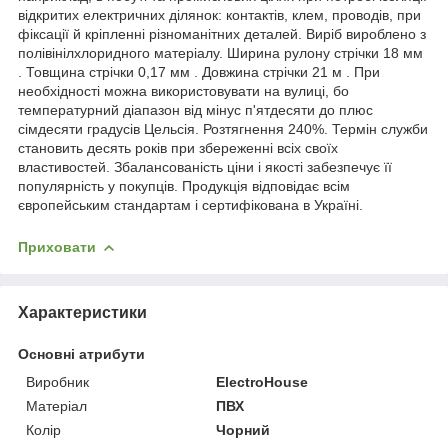
відкритих електричних ділянок: контактів, клем, проводів, при
фіксації й кріпленні різноманітних деталей. Виріб вироблено з
полівінілхлоридного матеріалу. Ширина рулону стрічки 18 мм
. Товщина стрічки 0,17 мм . Довжина стрічки 21 м . При
необхідності можна використовувати на вулиці, бо
температурний діапазон від мінус п'ятдесяти до плюс
сімдесяти градусів Цельсія. Розтягнення 240%. Термін служби
становить десять років при збереженні всіх своїх
властивостей. Збалансованість ціни і якості забезпечує її
популярність у покупців. Продукція відповідає всім
європейським стандартам і сертифікована в Україні.
Приховати
Характеристики
Основні атрибути
Виробник
ElectroHouse
Матеріал
ПВХ
Колір
Чорний