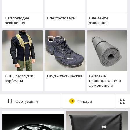
Світлодіодне
Електротовари
Елементи
освітлення
живлення
РПС, разгрузки,
Обувь тактическая
Бытовые
варбелты
принадлежности
армейские и
Посуда
Сортування
0
Фільтри