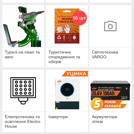
защита
енергонезалежнос
ті Solax Power
Турелі на пікап та
Туристичне
Світлотехніка
авто
спорядження та
VARGO
обігрів
Електротехніка та
Інвертори
Акумулятори
освітлення Electro
літієві
House