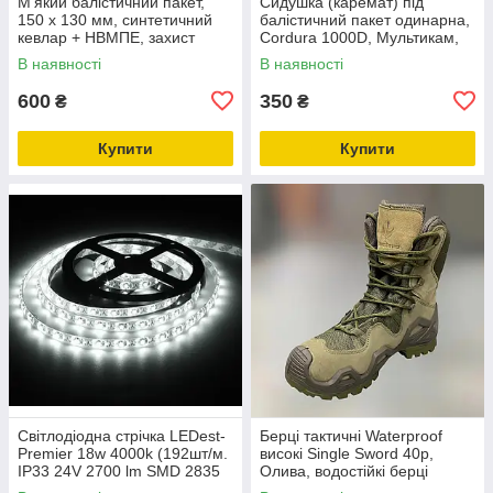
М'який балістичний пакет,
Сидушка (каремат) під
150 х 130 мм, синтетичний
балістичний пакет одинарна,
кевлар + НВМПЕ, захист
Cordura 1000D, Мультикам,
ДСТУ 1
WINTAC, 350 мм х 300 мм,
В наявності
В наявності
molle, фастекс
600
350
₴
₴
Купити
Купити
Світлодіодна стрічка LEDest-
Берці тактичні Waterproof
Premier 18w 4000k (192шт/м.
високі Single Sword 40р,
IP33 24V 2700 lm SMD 2835
Олива, водостійкі берці
60 міс. гарантії)
армійські тактичні