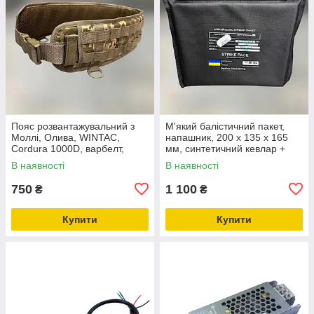
Пояс розвантажувальний з
М'який балістичний пакет,
Моллі, Олива, WINTAC,
напашник, 200 х 135 х 165
Cordura 1000D, варбелт,
мм, синтетичний кевлар +
покращений тактичний
НВМПЕ, захист ДСТУ 1
В наявності
В наявності
бойовий пояс,
розвантаження поясне
750
1 100
₴
₴
Піксель, Піксель
Купити
Купити