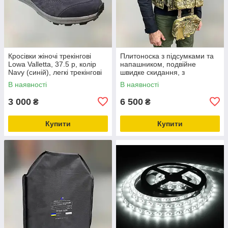
Кросівки жіночі трекінгові
Плитоноска з підсумками та
Lowa Valletta, 37.5 р, колір
напашником, подвійне
Navy (синій), легкі трекінгові
швидке скидання, з
черевики
камербандами, Український
В наявності
В наявності
Піксель, MOLLE, Cordura
1000D Мультикам
3 000
6 500
₴
₴
Купити
Купити