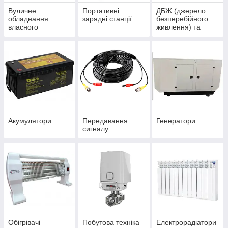
Вуличне
Портативні
ДБЖ (джерело
обладнання
зарядні станції
безперебійного
власного
живлення) та
виробництва
інвертора
Акумулятори
Передавання
Генератори
сигналу
Обігрівачі
Побутова техніка
Електрорадіатори