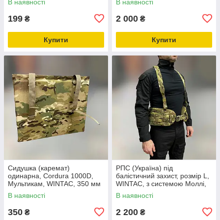
В наявності
В наявності
199
2 000
₴
₴
Купити
Купити
Сидушка (каремат)
РПС (Україна) під
одинарна, Cordura 1000D,
балістичний захист, розмір L,
Мультикам, WINTAC, 350 мм
WINTAC, з системою Моллі,
х 300 мм х 20 мм, шлейки
Мультикам, жилет
В наявності
В наявності
для кріплення
розвантажувальний, варбелт
350
2 200
₴
₴