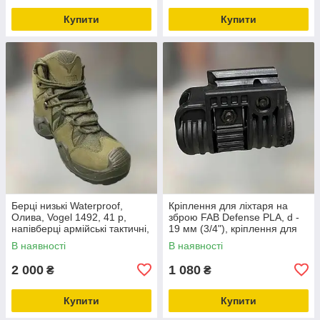
Купити
Купити
Берці низькі Waterproof,
Кріплення для ліхтаря на
Олива, Vogel 1492, 41 р,
зброю FAB Defense PLA, d -
напівберці армійські тактичні,
19 мм (3/4"), кріплення для
легкі військові напівберці (60-
ЛЦВ, швидкознімне на
В наявності
В наявності
200000022941)
Picatinny
2 000
1 080
₴
₴
Купити
Купити