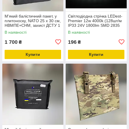
М'який балістичний пакет, у
Світлодіодна стрічка LEDest-
плитоноску, NATO 25 x 30 см,
Premier 12w 4000k (128шт/м
НВМПЕ+СНМ, захист ДСТУ 1
IP33 24V 1800lm SMD 2835
60 міс. гарантії)
В наявності
В наявності
1 700
196
₴
₴
Купити
Купити