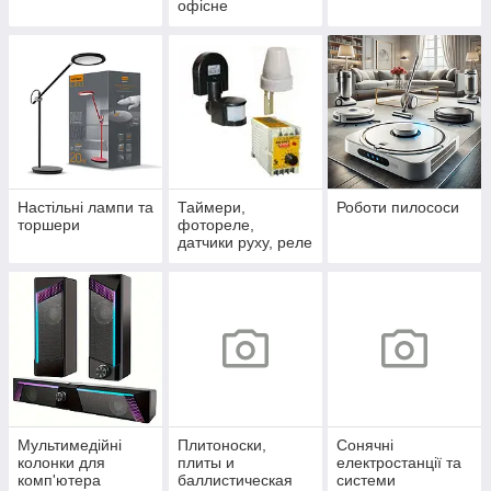
офісне
Настільні лампи та
Таймери,
Роботи пилососи
торшери
фотореле,
датчики руху, реле
напруги
Мультимедійні
Плитоноски,
Сонячні
колонки для
плиты и
електростанції та
комп'ютера
баллистическая
системи