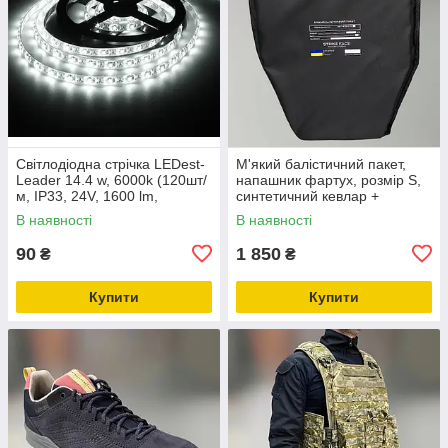
Світлодіодна стрічка LEDest-
М'який балістичний пакет,
Leader 14.4 w, 6000k (120шт/
напашник фартух, розмір S,
м, IP33, 24V, 1600 lm,
синтетичний кевлар +
SMD2835, 36м.гар)
НВМПЕ, захист ДСТУ 1
В наявності
В наявності
90
1 850
₴
₴
Купити
Купити