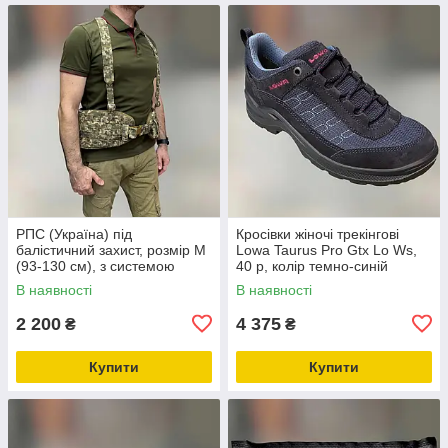
РПС (Україна) під
Кросівки жіночі трекінгові
балістичний захист, розмір M
Lowa Taurus Pro Gtx Lo Ws,
(93-130 см), з системою
40 р, колір темно-синій
Моллі, WINTAC, Піксель,
(navy), легкі трекінгові жіночі
В наявності
В наявності
жилет розвантажувальний,
черевики
варбелт
2 200
4 375
₴
₴
Купити
Купити