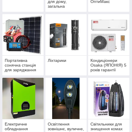
для дому,
ОптиМакс
загальна
Портативна
Ліхтарики
Кондиціонери
сонячна станція
Osaka (ЯПОНІЯ) 5
для заряджання
років гарантії
телефонів
Електричне
Освітлення
Світильники для
обладнання
зовнішнє, вуличне,
знищення комах