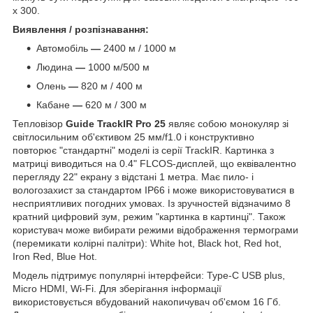
х 300.
Виявлення / розпізнавання:
Автомобіль
—
2400 м / 1000 м
Людина
—
1000 м/500 м
Олень
—
820 м / 400 м
Кабане
—
620 м / 300 м
Тепловізор
Guide TrackIR Pro 25
являє собою монокуляр зі
світлосильним об'єктивом 25 мм/f1.0 і конструктивно
повторює "стандартні" моделі із серії TrackIR. Картинка з
матриці виводиться на 0.4" FLCOS-дисплей, що еквівалентно
перегляду 22" екрану з відстані 1 метра. Має пило- і
вологозахист за стандартом IP66 і може використовуватися в
несприятливих погодних умовах. Із зручностей відзначимо 8
кратний цифровий зум, режим "картинка в картинці". Також
користувач може вибирати режими відображення термограми
(перемикати колірні палітри): W
hite hot, Black hot, Red hot,
Iron Red, Blue Hot.
Модель підтримує популярні інтерфейси: Type-C USB plus,
Micro HDMI, Wi-Fi. Для зберігання інформації
використовується вбудований накопичувач об'ємом 16 Гб.