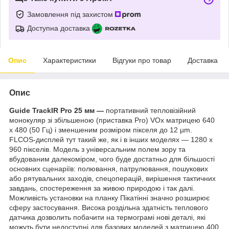
Замовлення під захистом
Доступна доставка
Опис
Характеристики
Відгуки про товар
Доставка
Опис
Guide TrackIR Pro 25 мм
—
портативний тепловізійний
монокуляр зі збільшеною (приставка Pro) VOx матрицею 640
х 480 (50 Гц) і зменшеним розміром пікселя до 12 µm.
FLCOS-дисплей тут такий же, як і в інших моделях — 1280 х
960 пікселів. Модель з універсальним полем зору та
вбудованим далекоміром, чого буде достатньо для більшості
основних сценаріїв: полювання, патрулювання, пошукових
або рятувальних заходів, спецоперацій, вирішення тактичних
завдань, спостереження за живою природою і так далі.
Можливість установки на планку Пікатінні значно розширює
сферу застосування. Висока роздільна здатність теплового
датчика дозволить побачити на термограмі нові деталі, які
можуть бути недоступні для базових моделей з матрицею 400