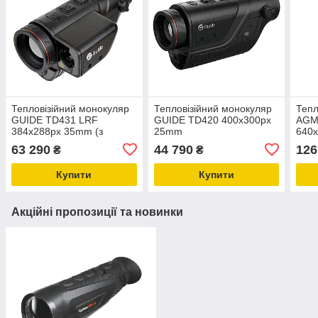
Тепловізійний монокуляр
Тепловізійний монокуляр
Тепл
GUIDE TD431 LRF
GUIDE TD420 400х300px
AGM 
384x288px 35mm (з
25mm
640х
далекоміром)
63 290
44 790
126
₴
₴
Купити
Купити
Акційні пропозиції та новинки