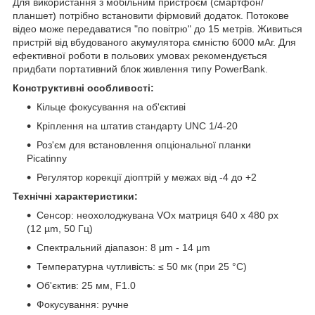
Для використання з мобільним пристроєм (смартфон/
планшет) потрібно встановити фірмовий додаток. Потокове
відео може передаватися "по повітрю" до 15 метрів. Живиться
пристрій від вбудованого акумулятора ємністю 6000 мАг. Для
ефективної роботи в польових умовах рекомендується
придбати портативний блок живлення типу PowerBank.
Конструктивні особливості:
Кільце фокусування на об'єктиві
Кріплення на штатив стандарту UNC 1/4-20
Роз'єм для встановлення опціональної планки
Picatinny
Регулятор корекції діоптрій у межах від -4 до +2
Технічні характеристики:
Сенсор: неохолоджувана VOx матриця 640 х 480 px
(12 µm, 50 Гц)
Спектральний діапазон: 8 μm - 14 μm
Температурна чутливість: ≤ 50 мк (при 25 °C)
Об'єктив: 25 мм, F1.0
Фокусування: ручне