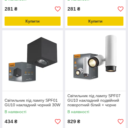
281
281
₴
₴
Купити
Купити
Світильник під лампу SPF07
Світильник під лампу SPF01
GU10 накладний подвійний
GU10 накладний чорний 30W
поворотний білий + чорне
кільце 30W
В наявності
В наявності
434
829
₴
₴