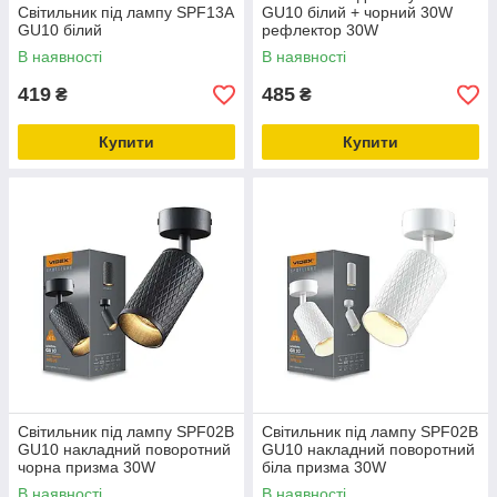
Світильник під лампу SPF13A
GU10 білий + чорний 30W
GU10 білий
рефлектор 30W
В наявності
В наявності
419
485
₴
₴
Купити
Купити
Світильник під лампу SPF02B
Світильник під лампу SPF02B
GU10 накладний поворотний
GU10 накладний поворотний
чорна призма 30W
біла призма 30W
В наявності
В наявності