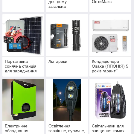
для дому,
ОптиМакс
загальна
Портативна
Ліхтарики
Кондиціонери
сонячна станція
Osaka (ЯПОНІЯ) 5
для заряджання
років гарантії
телефонів
Електричне
Освітлення
Світильники для
обладнання
зовнішнє, вуличне,
знищення комах