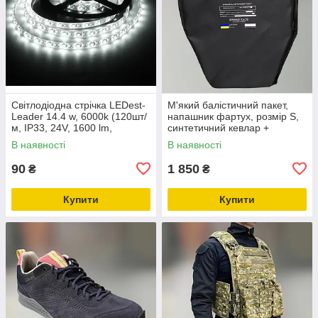
Світлодіодна стрічка LEDest-
М'який балістичний пакет,
Leader 14.4 w, 6000k (120шт/
напашник фартух, розмір S,
м, IP33, 24V, 1600 lm,
синтетичний кевлар +
SMD2835, 36м.гар)
НВМПЕ, захист ДСТУ 1
В наявності
В наявності
90
1 850
₴
₴
Купити
Купити