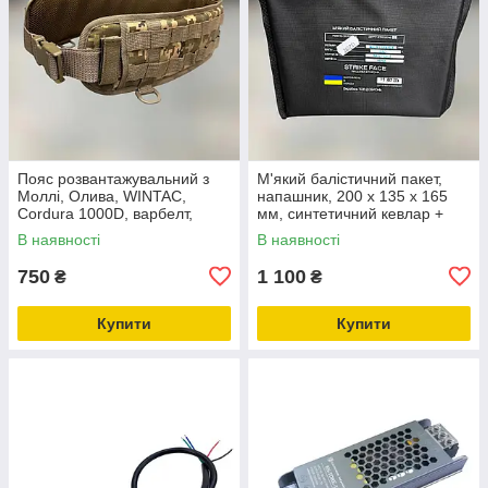
Пояс розвантажувальний з
М'який балістичний пакет,
Моллі, Олива, WINTAC,
напашник, 200 х 135 х 165
Cordura 1000D, варбелт,
мм, синтетичний кевлар +
покращений тактичний
НВМПЕ, захист ДСТУ 1
В наявності
В наявності
бойовий пояс,
розвантаження поясне
750
1 100
₴
₴
Піксель, Піксель
Купити
Купити