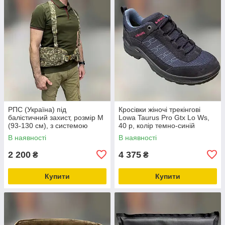
РПС (Україна) під
Кросівки жіночі трекінгові
балістичний захист, розмір M
Lowa Taurus Pro Gtx Lo Ws,
(93-130 см), з системою
40 р, колір темно-синій
Моллі, WINTAC, Піксель,
(navy), легкі трекінгові жіночі
В наявності
В наявності
жилет розвантажувальний,
черевики
варбелт
2 200
4 375
₴
₴
Купити
Купити