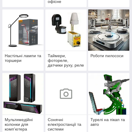
офісне
Настільні лампи та
Таймери,
Роботи пилососи
торшери
фотореле,
датчики руху, реле
напруги
Мультимедійні
Сонячні
Турелі на пікап та
колонки для
електростанції та
авто
комп'ютера
системи