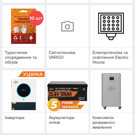
енергонезалежнос
ті Solax Power
Туристичне
Світлотехніка
Електротехніка та
спорядження та
VARGO
освітлення Electro
обігрів
House
Інвертори
Акумулятори
Комплекти
літієві
резервного
живлення