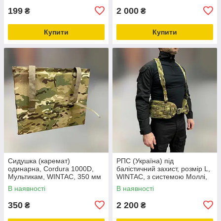
199
2 000
₴
₴
Купити
Купити
Сидушка (каремат)
РПС (Україна) під
одинарна, Cordura 1000D,
балістичний захист, розмір L,
Мультикам, WINTAC, 350 мм
WINTAC, з системою Моллі,
х 300 мм х 20 мм, шлейки
Мультикам, жилет
В наявності
В наявності
для кріплення
розвантажувальний, варбелт
350
2 200
₴
₴