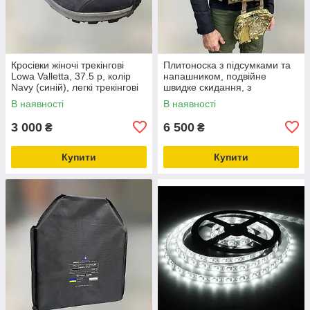
Кросівки жіночі трекінгові
Плитоноска з підсумками та
Lowa Valletta, 37.5 р, колір
напашником, подвійне
Navy (синій), легкі трекінгові
швидке скидання, з
черевики
камербандами, Український
В наявності
В наявності
Піксель, MOLLE, Cordura
1000D Мультикам
3 000
6 500
₴
₴
Купити
Купити