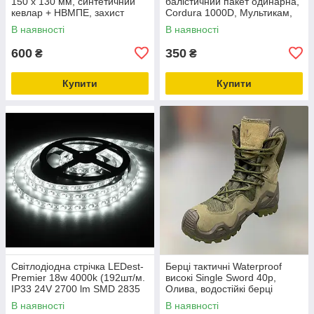
150 х 130 мм, синтетичний
балістичний пакет одинарна,
кевлар + НВМПЕ, захист
Cordura 1000D, Мультикам,
ДСТУ 1
WINTAC, 350 мм х 300 мм,
В наявності
В наявності
molle, фастекс
600
350
₴
₴
Купити
Купити
Світлодіодна стрічка LEDest-
Берці тактичні Waterproof
Premier 18w 4000k (192шт/м.
високі Single Sword 40р,
IP33 24V 2700 lm SMD 2835
Олива, водостійкі берці
60 міс. гарантії)
армійські тактичні
В наявності
В наявності