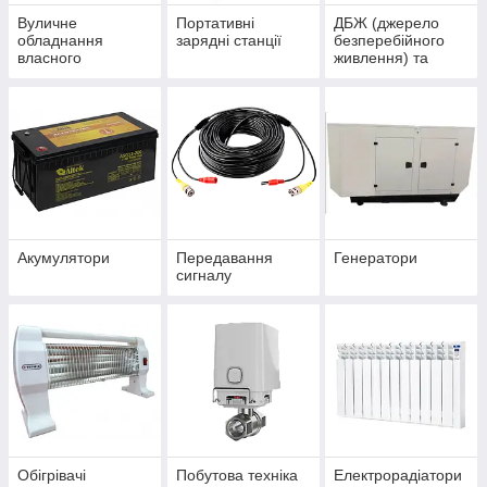
Вуличне
Портативні
ДБЖ (джерело
обладнання
зарядні станції
безперебійного
власного
живлення) та
виробництва
інвертора
Акумулятори
Передавання
Генератори
сигналу
Обігрівачі
Побутова техніка
Електрорадіатори