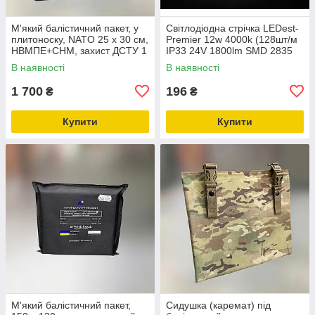
М'який балістичний пакет, у
Світлодіодна стрічка LEDest-
плитоноску, NATO 25 x 30 см,
Premier 12w 4000k (128шт/м
НВМПЕ+СНМ, захист ДСТУ 1
IP33 24V 1800lm SMD 2835
60 міс. гарантії)
В наявності
В наявності
1 700
196
₴
₴
Купити
Купити
М'який балістичний пакет,
Сидушка (каремат) під