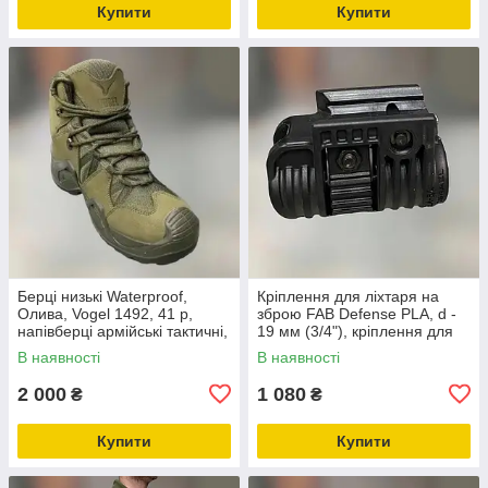
Купити
Купити
Берці низькі Waterproof,
Кріплення для ліхтаря на
Олива, Vogel 1492, 41 р,
зброю FAB Defense PLA, d -
напівберці армійські тактичні,
19 мм (3/4"), кріплення для
легкі військові напівберці (60-
ЛЦВ, швидкознімне на
В наявності
В наявності
200000022941)
Picatinny
2 000
1 080
₴
₴
Купити
Купити