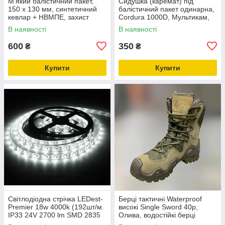
М'який балістичний пакет,
Сидушка (каремат) під
150 х 130 мм, синтетичний
балістичний пакет одинарна,
кевлар + НВМПЕ, захист
Cordura 1000D, Мультикам,
ДСТУ 1
WINTAC, 350 мм х 300 мм,
В наявності
В наявності
molle, фастекс
600
350
₴
₴
Купити
Купити
Світлодіодна стрічка LEDest-
Берці тактичні Waterproof
Premier 18w 4000k (192шт/м.
високі Single Sword 40р,
IP33 24V 2700 lm SMD 2835
Олива, водостійкі берці
60 міс. гарантії)
армійські тактичні