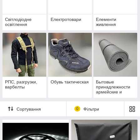
Світлодіодне
Електротовари
Елементи
освітлення
живлення
РПС, разгрузки,
Обувь тактическая
Бытовые
варбелты
принадлежности
армейские и
Посуда
Сортування
0
Фільтри