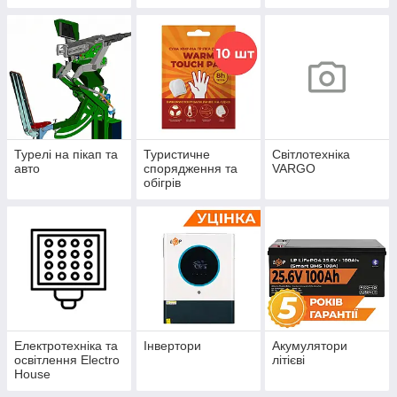
защита
енергонезалежнос
ті Solax Power
Турелі на пікап та
Туристичне
Світлотехніка
авто
спорядження та
VARGO
обігрів
Електротехніка та
Інвертори
Акумулятори
освітлення Electro
літієві
House