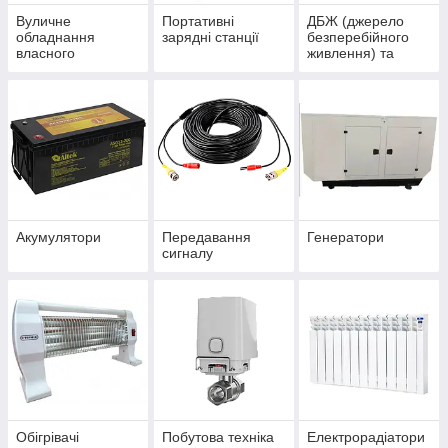
Вуличне
Портативні
ДБЖ (джерело
обладнання
зарядні станції
безперебійного
власного
живлення) та
виробництва
інвертора
Акумулятори
Передавання
Генератори
сигналу
Обігрівачі
Побутова техніка
Електрорадіатори