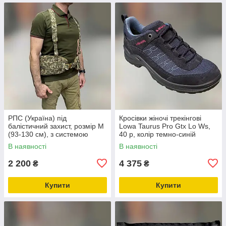
РПС (Україна) під
Кросівки жіночі трекінгові
балістичний захист, розмір M
Lowa Taurus Pro Gtx Lo Ws,
(93-130 см), з системою
40 р, колір темно-синій
Моллі, WINTAC, Піксель,
(navy), легкі трекінгові жіночі
В наявності
В наявності
жилет розвантажувальний,
черевики
варбелт
2 200
4 375
₴
₴
Купити
Купити