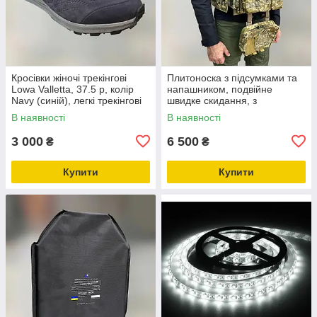
Кросівки жіночі трекінгові
Плитоноска з підсумками та
Lowa Valletta, 37.5 р, колір
напашником, подвійне
Navy (синій), легкі трекінгові
швидке скидання, з
черевики
камербандами, Український
В наявності
В наявності
Піксель, MOLLE, Cordura
1000D Мультикам
3 000
6 500
₴
₴
Купити
Купити