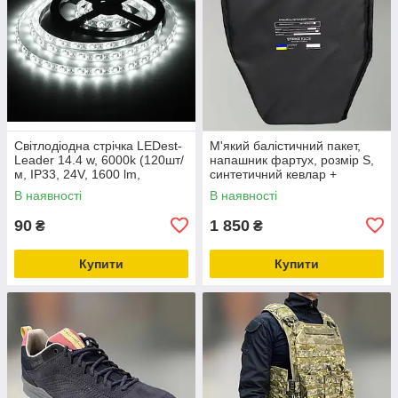
Світлодіодна стрічка LEDest-
М'який балістичний пакет,
Leader 14.4 w, 6000k (120шт/
напашник фартух, розмір S,
м, IP33, 24V, 1600 lm,
синтетичний кевлар +
SMD2835, 36м.гар)
НВМПЕ, захист ДСТУ 1
В наявності
В наявності
90
1 850
₴
₴
Купити
Купити