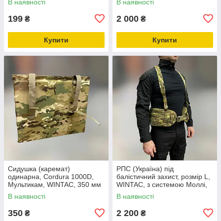
В наявності
В наявності
199
2 000
₴
₴
Купити
Купити
Сидушка (каремат)
РПС (Україна) під
одинарна, Cordura 1000D,
балістичний захист, розмір L,
Мультикам, WINTAC, 350 мм
WINTAC, з системою Моллі,
х 300 мм х 20 мм, шлейки
Мультикам, жилет
В наявності
В наявності
для кріплення
розвантажувальний, варбелт
350
2 200
₴
₴