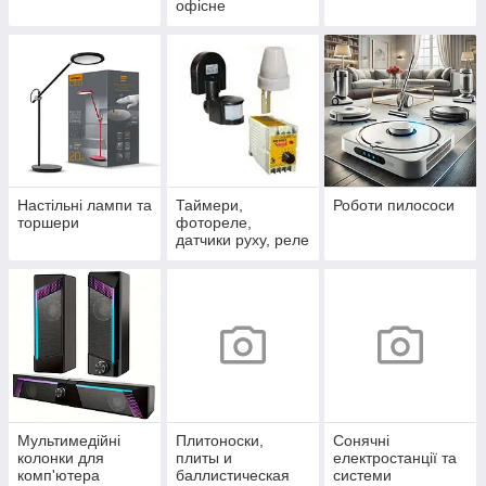
офісне
Настільні лампи та
Таймери,
Роботи пилососи
торшери
фотореле,
датчики руху, реле
напруги
Мультимедійні
Плитоноски,
Сонячні
колонки для
плиты и
електростанції та
комп'ютера
баллистическая
системи