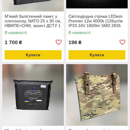
М'який балістичний пакет, у
Світлодіодна стрічка LEDest-
плитоноску, NATO 25 x 30 см,
Premier 12w 4000k (128шт/м
НВМПЕ+СНМ, захист ДСТУ 1
IP33 24V 1800lm SMD 2835
60 міс. гарантії)
В наявності
В наявності
1 700
196
₴
₴
Купити
Купити