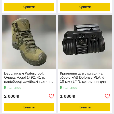
Купити
Купити
Берці низькі Waterproof,
Кріплення для ліхтаря на
Олива, Vogel 1492, 41 р,
зброю FAB Defense PLA, d -
напівберці армійські тактичні,
19 мм (3/4"), кріплення для
легкі військові напівберці (60-
ЛЦВ, швидкознімне на
В наявності
В наявності
200000022941)
Picatinny
2 000
1 080
₴
₴
Купити
Купити