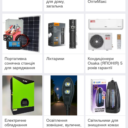
для дому,
ОптиМакс
загальна
Портативна
Ліхтарики
Кондиціонери
сонячна станція
Osaka (ЯПОНІЯ) 5
для заряджання
років гарантії
телефонів
Електричне
Освітлення
Світильники для
обладнання
зовнішнє, вуличне,
знищення комах