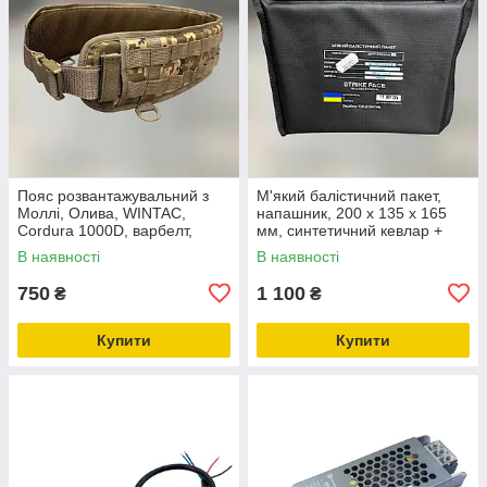
Пояс розвантажувальний з
М'який балістичний пакет,
Моллі, Олива, WINTAC,
напашник, 200 х 135 х 165
Cordura 1000D, варбелт,
мм, синтетичний кевлар +
покращений тактичний
НВМПЕ, захист ДСТУ 1
В наявності
В наявності
бойовий пояс,
розвантаження поясне
750
1 100
₴
₴
Піксель, Піксель
Купити
Купити