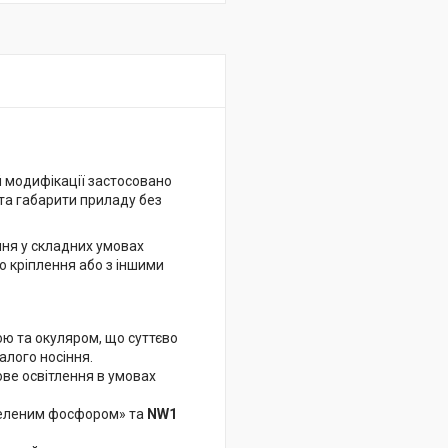
й модифікації застосовано
та габарити приладу без
ння у складних умовах
о кріплення або з іншими
ю та окуляром, що суттєво
алого носіння.
ве освітлення в умовах
зеленим фосфором» та
NW1