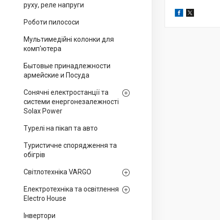
руху, реле напруги
Роботи пилососи
Мультимедійні колонки для
комп'ютера
Бытовые принадлежности
армейские и Посуда
Сонячні електростанції та
системи енергонезалежності
Solax Power
Турелі на пікап та авто
Туристичне спорядження та
обігрів
Світлотехніка VARGO
Електротехніка та освітлення
Electro House
Інвертори