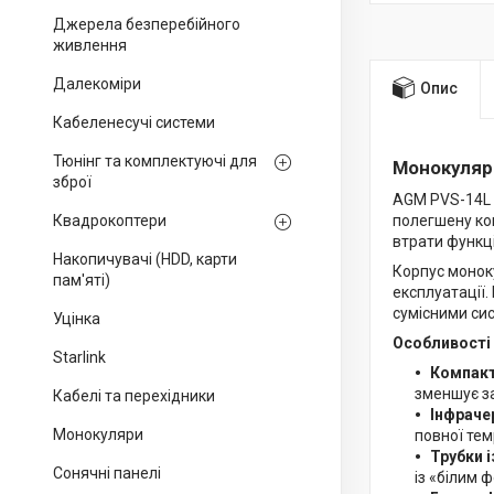
Джерела безперебійного
живлення
Далекоміри
Опис
Кабеленесучі системи
Тюнінг та комплектуючі для
Монокуляр
зброї
AGM PVS-14L 
Квадрокоптери
полегшену ко
втрати функц
Накопичувачі (HDD, карти
Корпус монок
пам'яті)
експлуатації.
сумісними си
Уцінка
Особливості
Starlink
Компакт
зменшує за
Кабелі та перехідники
Інфраче
Монокуляри
повної тем
Трубки 
Сонячні панелі
із «білим 