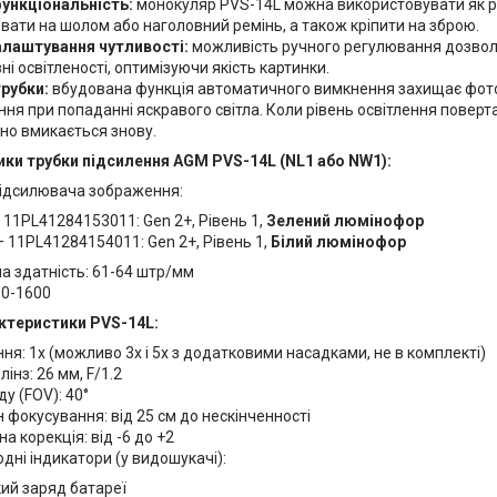
ункціональність:
монокуляр PVS-14L можна використовувати як р
ати на шолом або наголовний ремінь, а також кріпити на зброю.
алаштування чутливості:
можливість ручного регулювання дозво
івні освітленості, оптимізуючи якість картинки.
трубки:
вбудована функція автоматичного вимкнення захищає фото
я при попаданні яскравого світла. Коли рівень освітлення поверт
но вмикається знову.
ки трубки підсилення AGM PVS-14L (NL1 або NW1):
підсилювача зображення:
–
11PL41284153011: Gen 2+, Рівень 1,
Зелений люмінофор
–
11PL41284154011: Gen 2+, Рівень 1,
Білий люмінофор
а здатність: 61-64 штр/мм
0-1600
актеристики PVS-14L:
ня: 1x (можливо 3х і 5х з додатковими насадками, не в комплекті)
лінз: 26 мм, F/1.2
ду (FOV): 40°
 фокусування: від 25 см до нескінченності
на корекція: від -6 до +2
одні індикатори (у видошукачі):
ий заряд батареї