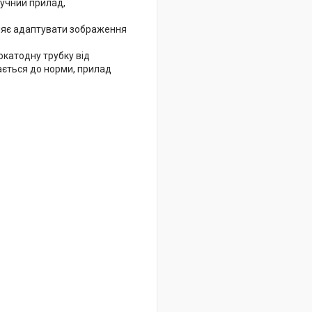
учний прилад,
ляє адаптувати зображення
катодну трубку від
ається до норми, прилад