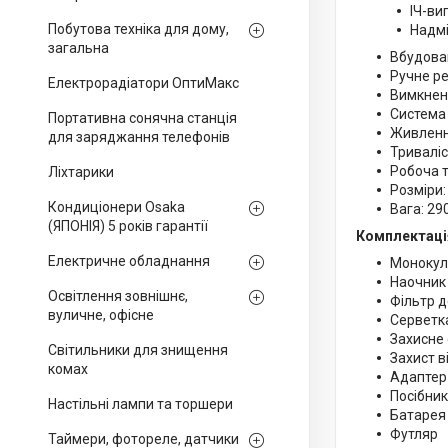
ІЧ-ви
Побутова техніка для дому,
Надмі
загальна
Вбудова
Ручне р
Електрорадіатори ОптиМакс
Вимкненн
Система
Портативна сонячна станція
Живленн
для заряджання телефонів
Триваліс
Робоча т
Ліхтарики
Розміри:
Кондиціонери Osaka
Вага: 290
(ЯПОНІЯ) 5 років гарантії
Комплектаці
Електричне обладнання
Монокул
Наочник
Освітлення зовнішнє,
Фільтр д
вуличне, офісне
Серветка
Захисне 
Світильники для знищення
Захист в
комах
Адаптер 
Посібник
Настільні лампи та торшери
Батарея
Футляр
Таймери, фотореле, датчики