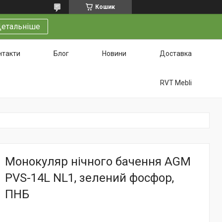
Кошик
етальніше
нтакти
Блог
Новини
Доставка
RVT Mebli
Монокуляр нічного бачення AGM
PVS-14L NL1, зелений фосфор,
ПНБ