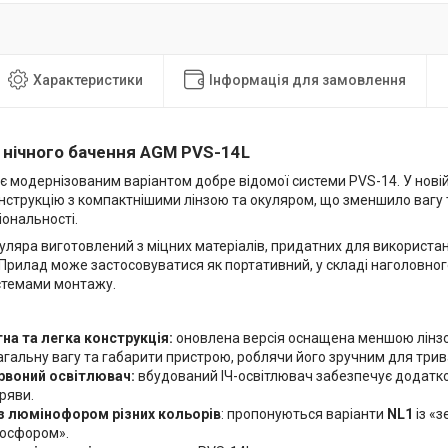
Характеристики
Інформація для замовлення
 нічного бачення AGM PVS-14L
є модернізованим варіантом добре відомої системи PVS-14. У нові
нструкцію з компактнішими лінзою та окуляром, що зменшило вагу 
іональності.
уляра виготовлений з міцних матеріалів, придатних для використа
 Прилад може застосовуватися як портативний, у складі наголовног
стемами монтажу.
на та легка конструкція:
оновлена версія оснащена меншою лінзо
гальну вагу та габарити пристрою, роблячи його зручним для трив
рвоний освітлювач:
вбудований ІЧ-освітлювач забезпечує додатко
ряви.
із люмінофором різних кольорів
: пропонуються варіанти
NL1
із «
фосфором».