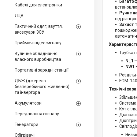
Багатоф
Кабелі для електроніки
встановлюв
Ручне н
ЛЦВ
під різні р
Захист 
Тактичний одяг, взуття,
пошкодженн
аксесуари ЗСУ
автоматич
Приймачі відеосигналу
Характеристи
Трубка 
Вуличне обладнання
власного виробництва
NL1
NW1
Портативні зарядні станції
Роздільн
ДБЖ (джерело
FOM:
140
безперебійного живлення)
Технічні хар
та інвертора
Збільшен
Акумулятори
Система 
Кут огля
Передавання сигналу
Діапазон
Діоптрій
Генератори
Світлоді
Низьк
Обігрівачі