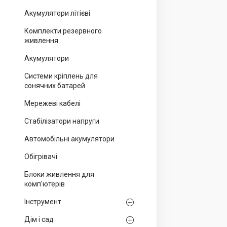
Акумулятори літієві
Комплекти резервного
живлення
Акумулятори
Системи кріплень для
сонячних батарей
Мережеві кабелі
Стабілізатори напруги
Автомобільні акумулятори
Обігрівачі
Блоки живлення для
комп'ютерів
Інструмент
Дім і сад