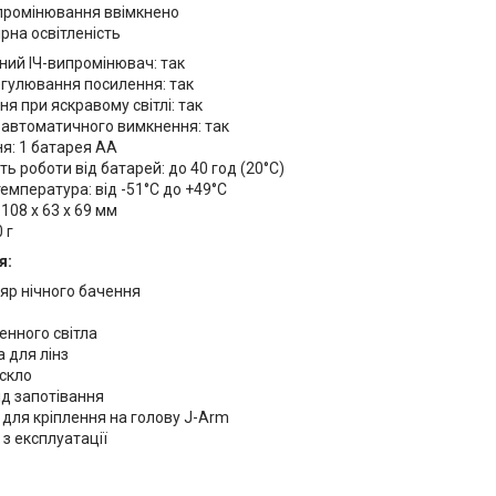
промінювання ввімкнено
рна освітленість
ний ІЧ-випромінювач: так
егулювання посилення: так
я при яскравому світлі: так
 автоматичного вимкнення: так
я: 1 батарея АА
ть роботи від батарей: до 40 год (20°C)
емпература: від -51°C до +49°C
 108 х 63 х 69 мм
 г
я:
яр нічного бачення
енного світла
 для лінз
скло
ід запотівання
для кріплення на голову J-Arm
 з експлуатації