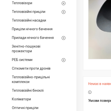
Тепловізори
Тепловізійні приціли
Тепловізійні насадки
Приціли нічного бачення
Прилади нічного бачення
Зенітно-пошукові
прожектори
РЕБ системи
Сіткомети проти дронів
Тепловізійно-прицільні
комплекси
Немає в наяв
Тепловізійні біноклі
Коліматори
Оптичні приціли