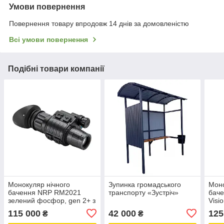
Умови повернення
Повернення товару впродовж 14 днів за домовленістю
Всі умови повернення
Подібні товари компанії
Монокуляр нічного
Зупинка громадського
Моно
бачення NRP RM2021
транспорту «Зустріч»
баче
зелений фосфор, gen 2+ з
Visi
кріпленням на шолом
kit 
115 000
42 000
125
₴
₴
зеле