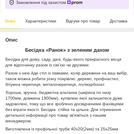
Замовлення під захистом
Опис
Характеристики
Відгуки про товар
Доставка
Опис
Бесідка «Ранок»‎ з зеленим дахом
Бесідка для дому, саду, дачі, будь-якого прекрасного місця
для відпочинку разом із сім'єю чи друзями.
Разом з нею йде стіл із лавками, колір деревини на ваш вибір,
також можна робити різну покрівлю: дерево, профнастил,
бітумна черепиця, металочерепиця, полікарбонат.
Хороша, зручна, бюджетна альтанка (ширина по низу
1700мм, довжина 1900мм), купівлею якої залишитеся дуже
задоволені, тому що все зроблено досвідченими фахівцями
без втрати якості. Бесідка стійка та цільна. Для отримання
детальної інформації про товар зв'яжіться з нашим
менеджером.
Виготовлена ​​із профільної труби 40х20(2мм) та 25х25мм.