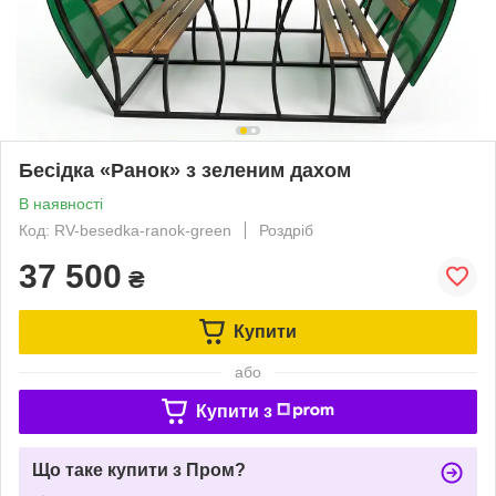
Бесідка «Ранок»‎ з зеленим дахом
В наявності
Код: RV-besedka-ranok-green
Роздріб
37 500
₴
Купити
або
Купити з
Що таке купити з Пром?