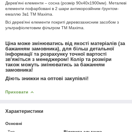
Дерев'яні елементи – сосна (розмір 90х40х1900мм). Металеві
елементи пофарбовані в 2 шари антикорозійним ґрунтом-
емаллю 3в1 ТМ Maxima.
Всі дерев'яні елементи покриті деревозахисним засобом з
ультрафіолетовим фільтром ТМ Maxima.
Ціна може змінюватись від якості матеріалів (за
бажанням замовника), для більш детальної
інформації та розрахунку точної вартості
зв'яжіться з менеджером! Колір та розміри
також можуть змінюватись за бажанням
замовника!
Діють знижки на оптові закупівлі!
Приховати
Характеристики
Основні
Тип
Відкрита альтанка