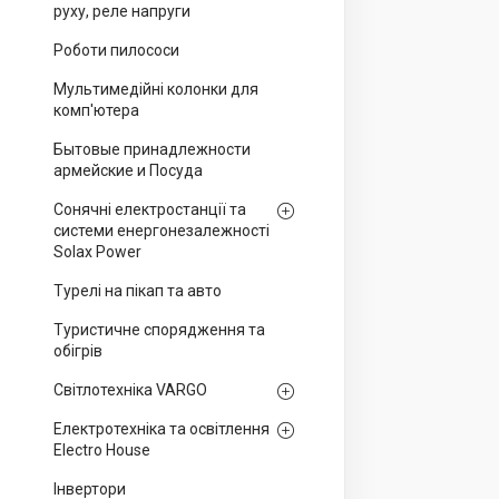
руху, реле напруги
Роботи пилососи
Мультимедійні колонки для
комп'ютера
Бытовые принадлежности
армейские и Посуда
Сонячні електростанції та
системи енергонезалежності
Solax Power
Турелі на пікап та авто
Туристичне спорядження та
обігрів
Світлотехніка VARGO
Електротехніка та освітлення
Electro House
Інвертори