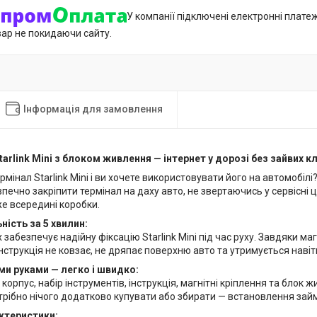
У компанії підключені електронні плате
вар не покидаючи сайту.
Інформація для замовлення
tarlink Mini з блоком живлення — інтернет у дорозі без зайвих к
ермінал Starlink Mini і ви хочете використовувати його на автомобіл
печно закріпити термінал на даху авто, не звертаючись у сервісні 
е всередині коробки.
ність за 5 хвилин:
 забезпечує надійну фіксацію Starlink Mini під час руху. Завдяки м
струкція не ковзає, не дряпає поверхню авто та утримується навіть
и руками — легко і швидко:
 корпус, набір інструментів, інструкція, магнітні кріплення та бло
трібно нічого додатково купувати або збирати — встановлення займ
актеристики: