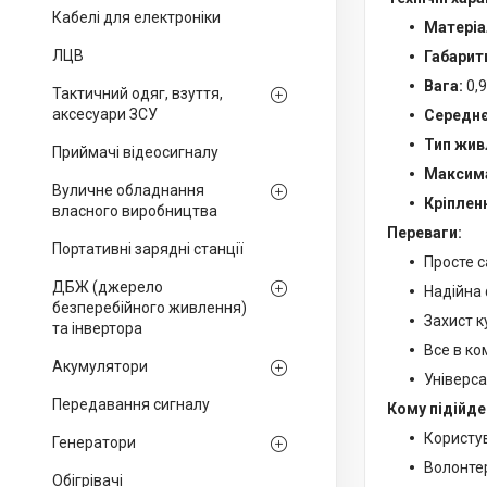
Кабелі для електроніки
Матеріа
ЛЦВ
Габарит
Вага:
0,9
Тактичний одяг, взуття,
аксесуари ЗСУ
Середнє
Тип жив
Приймачі відеосигналу
Максима
Вуличне обладнання
Кріплен
власного виробництва
Переваги:
Портативні зарядні станції
Просте с
ДБЖ (джерело
Надійна 
безперебійного живлення)
Захист к
та інвертора
Все в ко
Акумулятори
Універсал
Передавання сигналу
Кому підійде
Користув
Генератори
Волонтер
Обігрівачі