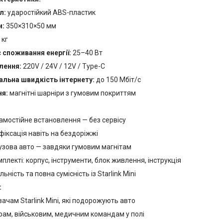
л:
ударостійкий ABS-пластик
и:
350×310×50 мм
 кг
 споживання енергії:
25–40 Вт
лення:
220V / 24V / 12V / Type-C
льна швидкість інтернету:
до 150 Мбіт/с
ня:
магнітні шарніри з гумовим покриттям
амостійне встановлення — без сервісу
фіксація навіть на бездоріжжі
узова авто — завдяки гумовим магнітам
мплекті: корпус, інструменти, блок живлення, інструкція
ьність та повна сумісність із Starlink Mini
:
ачам Starlink Mini, які подорожують авто
ам, військовим, медичним командам у полі