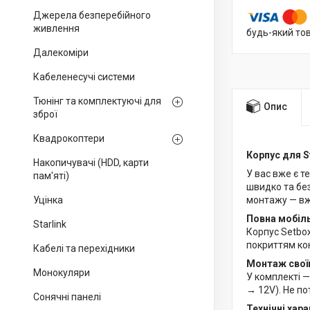
Джерела безперебійного
живлення
будь-який то
Далекоміри
Кабеленесучі системи
Тюнінг та комплектуючі для
Опис
зброї
Квадрокоптери
Корпус для S
Накопичувачі (HDD, карти
У вас вже є т
пам'яті)
швидко та без
Уцінка
монтажу — вж
Повна мобіль
Starlink
Корпус Setbox
покриттям кон
Кабелі та перехідники
Монтаж своїм
Монокуляри
У комплекті —
→ 12V). Не по
Сонячні панелі
Технічні хар