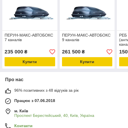
ПЕРУН-МАКС-АВТОБОКС
ПЕРУН-МАКС-АВТОБОКС
РЕБ
7 каналів
9 каналів
(ант
кана
2,4-
235 000
261 500
150
₴
₴
Купити
Купити
Про нас
96% позитивних з 48 відгуків за рік
Працює з 07.06.2018
м. Київ
Проспект Берестейський, 40, Київ, Україна
Контакти