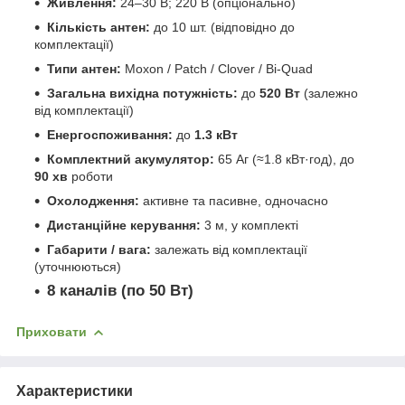
Живлення:
24–30 В; 220 В (опціонально)
Кількість антен:
до 10 шт. (відповідно до
комплектації)
Типи антен:
Moxon / Patch / Clover / Bi-Quad
Загальна вихідна потужність:
до
520 Вт
(залежно
від комплектації)
Енергоспоживання:
до
1.3 кВт
Комплектний акумулятор:
65 Аг (≈1.8 кВт·год), до
90 хв
роботи
Охолодження:
активне та пасивне, одночасно
Дистанційне керування:
3 м, у комплекті
Габарити / вага:
залежать від комплектації
(уточнюються)
8 каналів (по 50 Вт)
Приховати
Характеристики