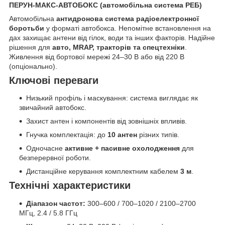
ПЕРУН-МАКС-АВТОБОКС (автомобільна система РЕБ)
Автомобільна
антидронова система радіоелектронної
боротьби
у форматі автобокса. Непомітне встановлення на
дах захищає антени від гілок, води та інших факторів. Надійне
рішення для
авто, MRAP, тракторів та спецтехніки
.
Живлення від бортової мережі 24–30 В або від 220 В
(опціонально).
Ключові переваги
Низький профіль і маскування: система виглядає як
звичайний автобокс.
Захист антен і компонентів від зовнішніх впливів.
Гнучка комплектація: до
10 антен
різних типів.
Одночасне
активне + пасивне охолодження
для
безперервної роботи.
Дистанційне керування комплектним кабелем
3 м
.
Технічні характеристики
Діапазон частот:
300–600 / 700–1020 / 2100–2700
МГц, 2.4 / 5.8 ГГц