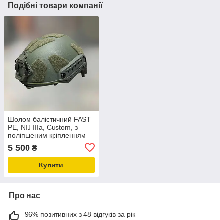
Подібні товари компанії
Шолом балістичний FAST
PE, NIJ IIIa, Custom, з
поліпшеним кріпленням
Wendy, розмір L, Олива,
5 500
₴
бронешолом
Купити
Про нас
96% позитивних з 48 відгуків за рік