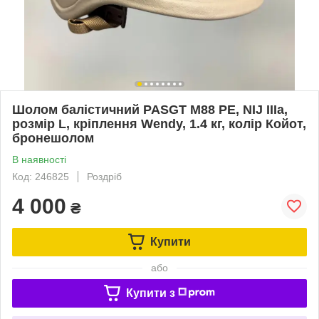
Шолом балістичний PASGT M88 PE, NIJ IIIa,
розмір L, кріплення Wendy, 1.4 кг, колір Койот,
бронешолом
В наявності
Код: 246825
Роздріб
4 000
₴
Купити
або
Купити з