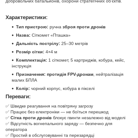
добровольчих батальйонів, охорони стратегічних об'єктів.
Характеристики:
Тип пристрою:
ручна
зброя проти дронів
Назва:
Сіткомет «Пташка»
Дальність пострілу:
25–30 метрів
Розмір сітки:
4×4 м
Комплектація:
1 сіткомет, 5 картриджів, кобура, кейс,
інструкція
Призначення:
протидія FPV-дронам
, нейтралізація
малих БПЛА
Колір:
чорний корпус, кобура в пікселі
Переваги:
✅ Швидке реагування на повітряну загрозу
✅ Працює без електроніки — не боїться перешкод
✅
Сітка проти дронів
блокує гвинти незалежно від моделі
✅ Відсутність вогнепального заряду — безпечно для
оператора
✅ Простий в обслуговуванні та перезарядці