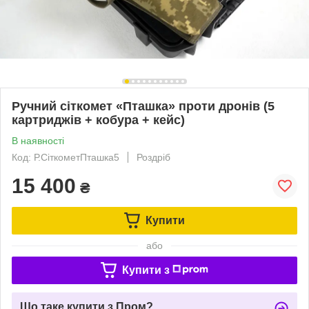
Ручний сіткомет «Пташка» проти дронів (5
картриджів + кобура + кейс)
В наявності
Код: Р.СіткометПташка5
Роздріб
15 400
₴
Купити
або
Купити з
Що таке купити з Пром?