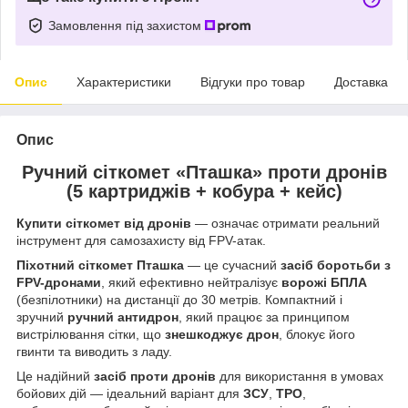
Замовлення під захистом
Опис
Характеристики
Відгуки про товар
Доставка
Опис
Ручний сіткомет «Пташка» проти дронів
(5 картриджів + кобура + кейс)
Купити сіткомет від дронів
— означає отримати реальний
інструмент для самозахисту від FPV-атак.
Піхотний сіткомет Пташка
— це сучасний
засіб боротьби з
FPV-дронами
, який ефективно нейтралізує
ворожі БПЛА
(безпілотники) на дистанції до 30 метрів. Компактний і
зручний
ручний антидрон
, який працює за принципом
вистрілювання сітки, що
знешкоджує дрон
, блокує його
гвинти та виводить з ладу.
Це надійний
засіб проти дронів
для використання в умовах
бойових дій — ідеальний варіант для
ЗСУ
,
ТРО
,