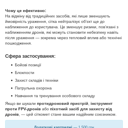
Чому це ефективно:
На відміну від традиційних засобів, які лише зменшують
ймовірність ураження, сітка нейтралізує об'єкт ще до
наближення до користувача. Це зменшує ризики, пов’язані з
наближенням дронів, які можуть становити небезпеку навіть
після ураження — зокрема через тепловий вплив або технічні
пошкодження.
Сфера застосування:
Бойові позиції
Блокпости
Захист складів і техніки
Патрульна охорона
Навчання та тренування особового складу
Якщо ви шукали
протидроновий пристрій
,
інструмент
проти FPV-дронів
або
піхотний засіб для захисту від
дронів
, — цей сіткомет стане вашим надійним союзником.
Додаткові
картриджі
— 1 500 грн