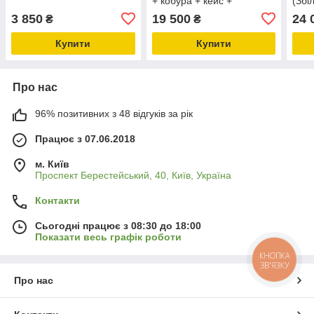
+ кобура + кейс +
(Збі
ствольна частина)
3 850
19 500
24 
₴
₴
Купити
Купити
Про нас
96% позитивних з 48 відгуків за рік
Працює з 07.06.2018
м. Київ
Проспект Берестейський, 40, Київ, Україна
Контакти
Сьогодні працює з 08:30 до 18:00
Показати весь графік роботи
КНОПКА
ЗВ'ЯЗКУ
Про нас