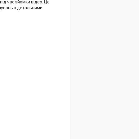
ід час зйомки відео. Це
енувань з детальними