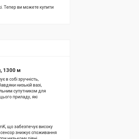
жі. Тепер ви можете купити
, 1300 м
є в собі зручність,
авдяки низькій вазі,
альним супутником для
ього приладу, які
mK, що забезпечує високу
й сенсор знижує споживання
при низькому рівні