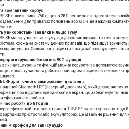
ри.
та компактний корпус
E SE важить лише 750 г, що на 28% легше за стандартні тепловізійн
о ідеальним для тривалих полювань або місій, де важливі компактні
ування.
ть у використанні завдяки кільцю зуму
E SE має зручне кільце зуму, що дозволяє швидко та точно регул
система, схожа на систему денних приладів, що підвищує зручність
х користувачів. Силіконове покриття кільця забезпечує зручність 
ти.
ер для керування більш ніж 90% функцій
 всіх налаштувань та функцій можна керувати за допомогою зручн
оцес налаштування та роботи з приладом, зокрема в темряві чи пр
димості.
th LRF для точного вимірювання дистанції
нащений Bluetooth LRF (лазерний далекомір), який дозволяє точно
нформація про відстань виводиться на екран, що забезпечує точніш
и ефективність роботи.
й час роботи до 8 годин
ергоефективній технології прилад TUBE SE здатен працювати до 8 
 зарядних пристроях або акумуляторах. Це ідеальне рішення для 
ісій.
ний мікрофон для запису аудіо