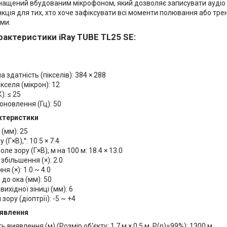
ащений вбудованим мікрофоном, який дозволяє записувати аудіо п
кція для тих, хто хоче зафіксувати всі моменти полювання або тр
ми.
арактеристики iRay TUBE TL25 SE:
а здатність (пікселів): 384 × 288
ікселя (мікрон): 12
): ≤ 25
оновлення (Гц): 50
ктеристики
 (мм): 25
 (Г×В),°: 10.5 × 7.4
оле зору (Г×В), м на 100 м: 18.4 × 13.0
збільшення (×): 2.0
я (×): 1.0 ~ 4.0
 до ока (мм): 50
вихідної зіниці (мм): 6
зору (діоптрії): -5 ~ +4
иявлення
ь виявлення (м) (Розмір об'єкту: 1.7 м × 0.5 м, P(n)=99%): 1300 м