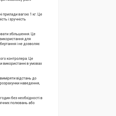
і прилади вагою 1 кг. Це
сть і зручність
ювати збільшення. Це
 використання для
обертання і не дозволяє
ого контролера. Це
и використанні в умовах
 виміряти відстань до
і розрахунки наведення,
годин без необхідності в
нічних полювань або