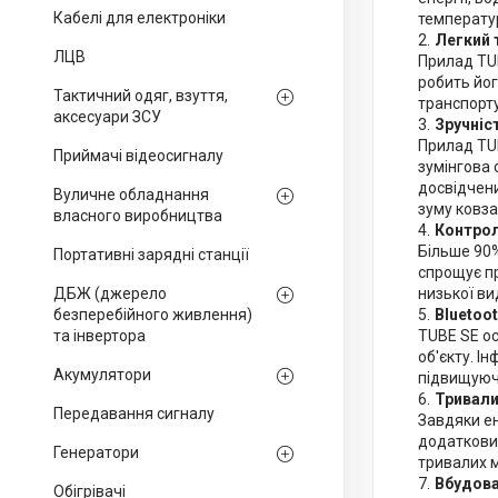
Кабелі для електроніки
температу
Легкий 
ЛЦВ
Прилад TUB
робить йог
Тактичний одяг, взуття,
транспорт
аксесуари ЗСУ
Зручніс
Прилад TUB
Приймачі відеосигналу
зумінгова 
досвідчени
Вуличне обладнання
зуму ковза
власного виробництва
Контрол
Більше 90%
Портативні зарядні станції
спрощує пр
ДБЖ (джерело
низької ви
безперебійного живлення)
Bluetoo
та інвертора
TUBE SE ос
об'єкту. І
Акумулятори
підвищуюч
Тривали
Передавання сигналу
Завдяки ен
додаткових
Генератори
тривалих м
Вбудова
Обігрівачі