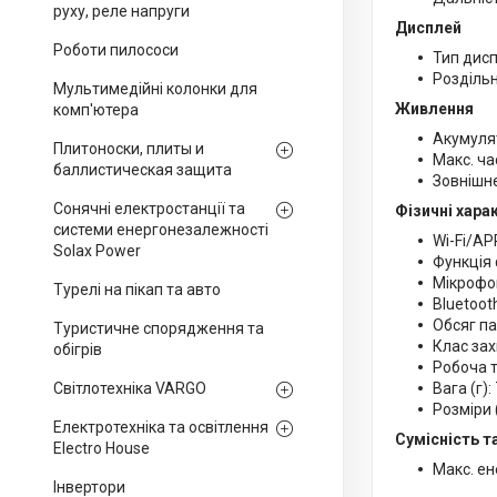
руху, реле напруги
Дисплей
Роботи пилососи
Тип дис
Роздільн
Мультимедійні колонки для
Живлення
комп'ютера
Акумуля
Плитоноски, плиты и
Макс. ча
баллистическая защита
Зовнішнє
Сонячні електростанції та
Фізичні хара
системи енергонезалежності
Wi-Fi/AP
Solax Power
Функція 
Мікрофо
Турелі на пікап та авто
Bluetoot
Обсяг па
Туристичне спорядження та
Клас зах
обігрів
Робоча т
Світлотехніка VARGO
Вага (г):
Розміри (
Електротехніка та освітлення
Сумісність т
Electro House
Макс. ене
Інвертори