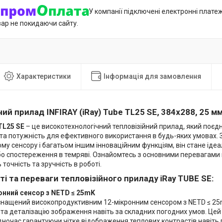
У компанії підключені електронні плате
вар не покидаючи сайту.
Характеристики
Інформація для замовлення
ний прилад INFIRAY (iRay) Tube TL25 SE, 384x288, 25 мм
TL25 SE
– це високотехнологічний тепловізійний прилад, який поєдну
та потужність для ефективного використання в будь-яких умовах. З
му сенсору і багатьом іншим інноваційним функціям, він стане іде
о спостереження в темряві. Ознайомтесь з основними перевагами ц
точність та зручність в роботі.
і та переваги тепловізійного приладу iRay TUBE SE:
онний сенсор з NETD ≤ 25mK
снащений високопродуктивним 12-мікронним сенсором з NETD ≤ 25
 та деталізацію зображення навіть за складних погодних умов. Це
одночас гарантуючи чітке відображення теплових контрастів навіть 