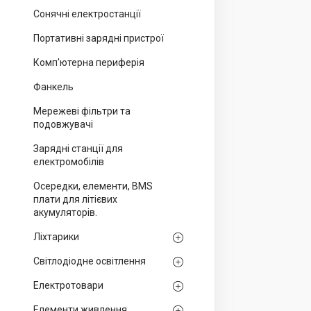
Сонячні електростанції
Портативні зарядні пристрої
Комп'ютерна периферія
Фанкель
Мережеві фільтри та
подовжувачі
Зарядні станції для
електромобілів
Осередки, елементи, BMS
плати для літієвих
акумуляторів.
Ліхтарики
Світлодіодне освітлення
Електротовари
Елементи живлення