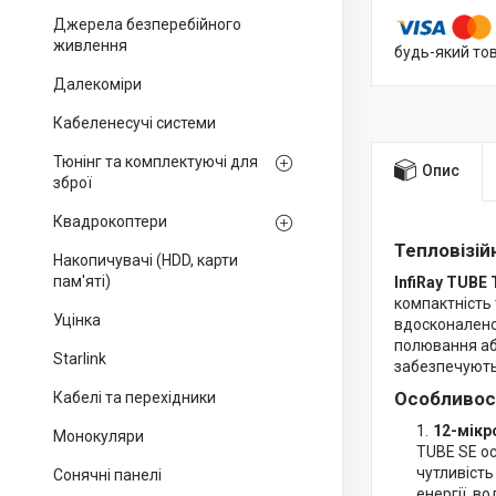
Джерела безперебійного
живлення
будь-який то
Далекоміри
Кабеленесучі системи
Тюнінг та комплектуючі для
Опис
зброї
Квадрокоптери
Тепловізій
Накопичувачі (HDD, карти
пам'яті)
InfiRay
TUBE 
компактність 
Уцінка
вдосконалено
полювання аб
Starlink
забезпечують 
Особливост
Кабелі та перехідники
12-мікр
Монокуляри
TUBE SE о
чутливість
Сонячні панелі
енергії, в