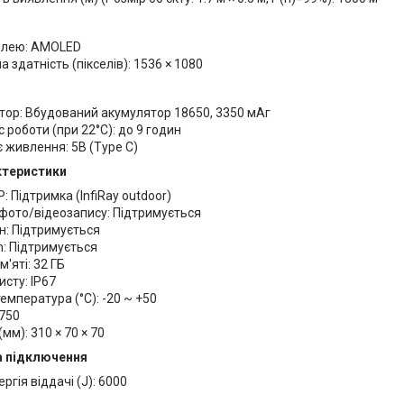
плею: AMOLED
а здатність (пікселів): 1536 × 1080
тор: Вбудований акумулятор 18650, 3350 мАг
с роботи (при 22°C): до 9 годин
 живлення: 5В (Type C)
ктеристики
P: Підтримка (InfiRay outdoor)
фото/відеозапису: Підтримується
н: Підтримується
h: Підтримується
м'яті: 32 ГБ
исту: IP67
емпература (°C): -20 ~ +50
 750
мм): 310 × 70 × 70
а підключення
ргія віддачі (J): 6000