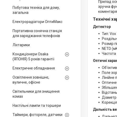
Прилад осн
зручна фун
Побутова техніка для дому,
коментаря
загальна
Технічні х
Електрорадіатори ОптиМакс
Детектор
Портативна сонячна станція
Тип: Vox
для заряджання телефонів
Роздільн
Розмір п
Ліхтарики
NETD (мК
Частота 
Кондиціонери Osaka
(ЯПОНІЯ) 5 років гарантії
Оптичні хара
Об'єктив
Електричне обладнання
Поле зору
Освітлення зовнішнє,
Лінійне п
вуличне, офісне
Оптичне 
Збільшенн
Світильники для знищення
Відстань
комах
Діаметр 
Корекція 
Настільні лампи та торшери
Дальність в
Таймери, фотореле, датчики
Дальніст