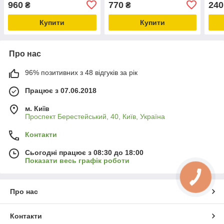
960
770
240
₴
₴
складана, ручка
Picatinny, упор на цівці
план
перенесення вогню
LOK 
Купити
Купити
Про нас
96% позитивних з 48 відгуків за рік
Працює з 07.06.2018
м. Київ
Проспект Берестейський, 40, Київ, Україна
Контакти
Сьогодні працює з 08:30 до 18:00
Показати весь графік роботи
Про нас
Контакти