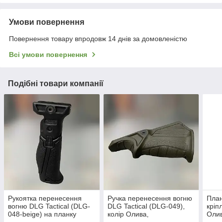
Умови повернення
Повернення товару впродовж 14 днів за домовленістю
Всі умови повернення
Подібні товари компанії
Рукоятка перенесення
Ручка перенесення вогню
План
вогню DLG Tactical (DLG-
DLG Tactical (DLG-049),
кріп
048-beige) на планку
колір Олива,
Оли
Picatinny, колір Койот,
горизонтальна, на планку
(DLG