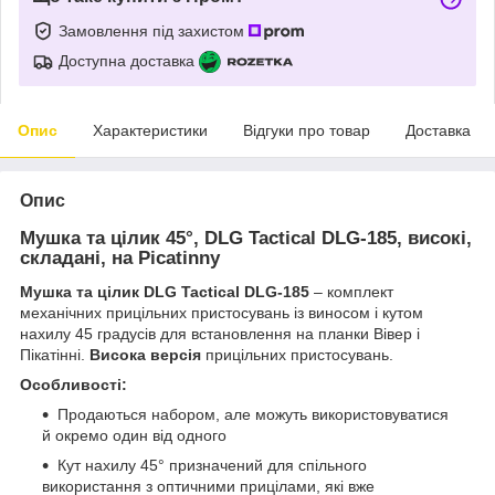
Замовлення під захистом
Доступна доставка
Опис
Характеристики
Відгуки про товар
Доставка
Опис
Мушка та цілик 45°, DLG Tactical DLG-185, високі,
складані, на Picatinny
Мушка та цілик DLG Tactical
DLG-185
– комплект
механічних прицільних пристосувань із виносом і кутом
нахилу 45 градусів для встановлення на планки Вівер і
Пікатінні.
Висока версія
прицільних пристосувань.
Особливості:
Продаються набором, але можуть використовуватися
й окремо один від одного
Кут нахилу 45° призначений для спільного
використання з оптичними прицілами, які вже