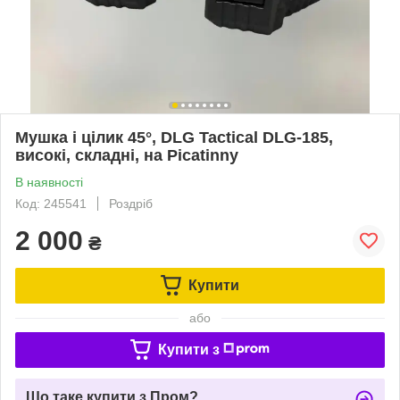
Мушка і цілик 45°, DLG Tactical DLG-185,
високі, складні, на Picatinny
В наявності
Код: 245541
Роздріб
2 000
₴
Купити
або
Купити з
Що таке купити з Пром?