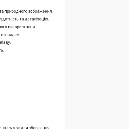
 та природного зображення.
датність та деталізацію.
лого використання.
 на шолом.
иладу.
ть.
, підсумок для зберігання,