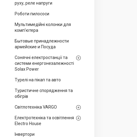
руху, реле напруги
Роботи пилососи
Мультимедійні колонки для
комп'ютера
Бытовые принадлежности
армейские и Посуда
Сонячні електростанції та
системи енергонезалежності
Solax Power
Турелі на пікап та авто
Туристичне спорядження та
обігрів
Світлотехніка VARGO
Електротехніка та освітлення
Electro House
Інвертори