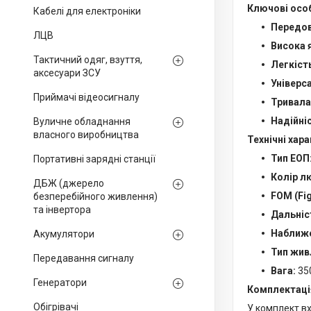
Ключові особ
Кабелі для електроніки
Передов
ЛЦВ
Висока 
Тактичний одяг, взуття,
Легкіст
аксесуари ЗСУ
Універс
Приймачі відеосигналу
Тривала
Надійні
Вуличне обладнання
власного виробництва
Технічні хар
Тип ЕОП
Портативні зарядні станції
Колір л
ДБЖ (джерело
FOM (Fig
безперебійного живлення)
та інвертора
Дальніс
Наближе
Акумулятори
Тип жив
Передавання сигналу
Вага:
350
Генератори
Комплектаці
Обігрівачі
У комплект вх