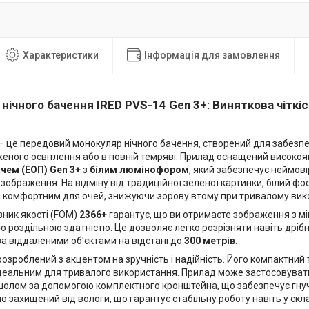
Характеристики
Інформація для замовлення
нічного бачення IRED PVS-14 Gen 3+: Виняткова чіткі
 це передовий монокуляр нічного бачення, створений для забезпе
еного освітлення або в повній темряві. Прилад оснащений високо
чем (ЕОП) Gen 3+
з
білим люмінофором
, який забезпечує неймові
зображення. На відміну від традиційної зеленої картинки, білий 
 комфортним для очей, знижуючи зорову втому при тривалому вико
зник якості (FOM)
2366+
гарантує, що ви отримаєте зображення з м
роздільною здатністю. Це дозволяє легко розрізняти навіть дрібн
за віддаленими об'єктами на відстані до
300 метрів
.
озроблений з акцентом на зручність і надійність. Його компактний 
ідеальним для тривалого використання. Прилад може застосовуват
шолом за допомогою комплектного кронштейна, що забезпечує гнучк
о захищений від вологи, що гарантує стабільну роботу навіть у ск