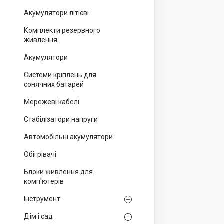
Акумулятори літієві
Комплекти резервного
живлення
Акумулятори
Системи кріплень для
сонячних батарей
Мережеві кабелі
Стабілізатори напруги
Автомобільні акумулятори
Обігрівачі
Блоки живлення для
комп'ютерів
Інструмент
Дім і сад