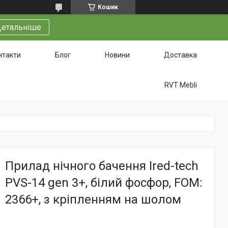
Кошик
етальніше
нтакти
Блог
Новини
Доставка
RVT Mebli
Прилад нічного бачення Ired-tech
PVS-14 gen 3+, білий фосфор, FOM:
2366+, з кріпленням на шолом