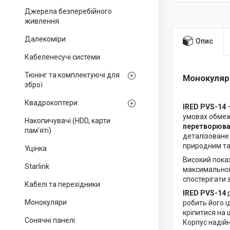
Джерела безперебійного
живлення
Далекоміри
Опис
Кабеленесучі системи
Тюнінг та комплектуючі для
Монокуляр 
зброї
Квадрокоптери
IRED PVS-14
—
умовах обмеж
Накопичувачі (HDD, карти
перетворюва
пам'яті)
деталізоване 
природним та
Уцінка
Високий пока
Starlink
максимальною 
спостерігати 
Кабелі та перехідники
IRED PVS-14
р
Монокуляри
робить його 
кріпитися на 
Сонячні панелі
Корпус надійн