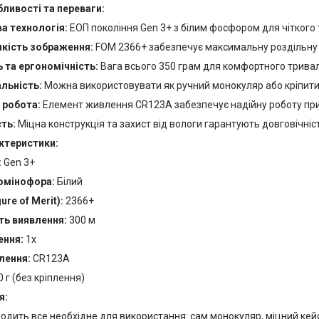
ливості та переваги:
а технологія:
ЕОП покоління Gen 3+ з білим фосфором для чіткого
якість зображення:
FOM 2366+ забезпечує максимальну роздільну з
ь та ергономічність:
Вага всього 350 грам для комфортного трива
альність:
Можна використовувати як ручний монокуляр або кріпити
 робота:
Елемент живлення CR123А забезпечує надійну роботу пр
сть:
Міцна конструкція та захист від вологи гарантують довговічніс
актеристики:
:
Gen 3+
юмінофора:
Білий
ure of Merit):
2366+
ть виявлення:
300 м
ння:
1х
лення:
CR123А
 г (без кріплення)
я:
одить все необхідне для використання: сам монокуляр, міцний кейс