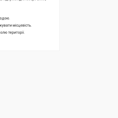
родою.
жувати місцевість.
олю території.