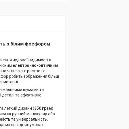
сть з білим фосфором
чення чудової видимості в
якісним
електронно-оптичним
рно чітке, контрастне та
фосфор робить зображення більш
ристанні.
інімальними шумами та
і деталі та ефективно
та легкий дизайн (
350 грам
)
ися як ручний монокуляр або
ість та універсальність.
ладних погодних умовах.