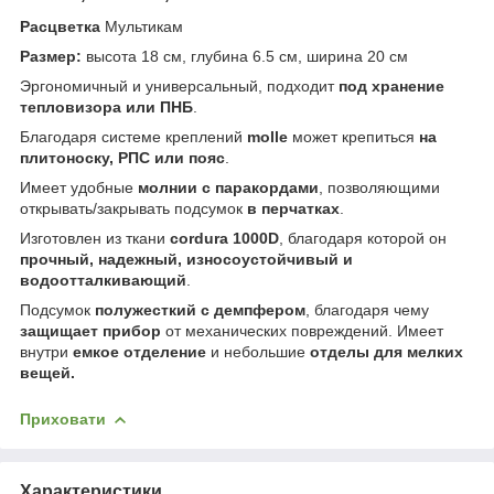
Расцветка
Мультикам
Размер:
высота 18 см, глубина 6.5 см, ширина 20 см
Эргономичный и универсальный, подходит
под хранение
тепловизора или ПНБ
.
Благодаря системе креплений
molle
может крепиться
на
плитоноску, РПС или пояс
.
Имеет удобные
молнии с паракордами
, позволяющими
открывать/закрывать подсумок
в перчатках
.
Изготовлен из ткани
cordura 1000D
, благодаря которой он
прочный, надежный, износоустойчивый и
водоотталкивающий
.
Подсумок
полужесткий с демпфером
, благодаря чему
защищает прибор
от механических повреждений. Имеет
внутри
емкое отделение
и небольшие
отделы для мелких
вещей.
Приховати
Характеристики