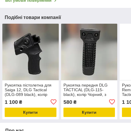
Всі умови повернення
Подібні товари компанії
Рукоятка пістолетна для
Рукоятка передня DLG
Руко
Saiga 12, DLG Tactical
TACTICAL (DLG-115-
Remi
(DLG-089 black), колір
black), колір Чорний, з
Tact
Чорний, з відсіком і
відсіком, з планкою
відс
1 100
580
1 1
₴
₴
гніздами для ременя
Пікатінні, рукоятка
кріп
перенесення вогню
Купити
Купити
Про нас