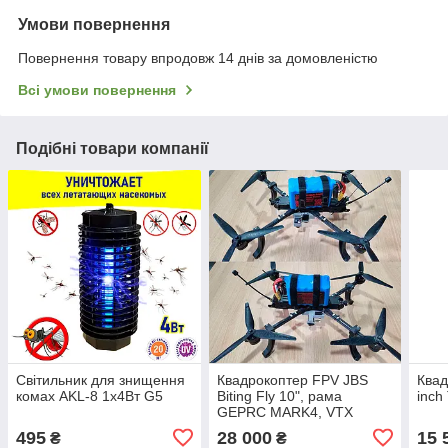
Умови повернення
Повернення товару впродовж 14 днів за домовленістю
Всі умови повернення
Подібні товари компанії
Світильник для знищення
Квадрокоптер FPV JBS
Квад
комах AKL-8 1х4Вт G5
Biting Fly 10", рама
inch
GEPRC MARK4, VTX
5.8GHz, ERLS 915,
495
28 000
15 
₴
₴
система скиду