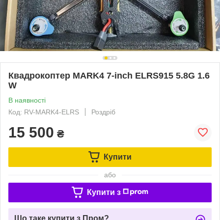
Квадрокоптер MARK4 7-inch ELRS915 5.8G 1.6
W
В наявності
Код: RV-MARK4-ELRS
Роздріб
15 500
₴
Купити
або
Купити з
Що таке купити з Пром?