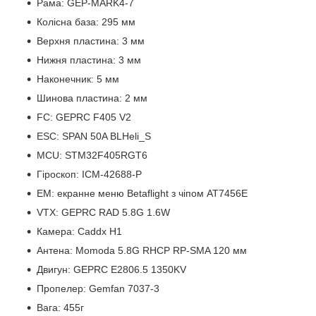
Рама: GEP-MARK4-7
Колісна база: 295 мм
Верхня пластина: 3 мм
Нижня пластина: 3 мм
Наконечник: 5 мм
Шинова пластина: 2 мм
FC: GEPRC F405 V2
ESC: SPAN 50A BLHeli_S
MCU: STM32F405RGT6
Гіроскоп: ICM-42688-P
ЕМ: екранне меню Betaflight з чіпом AT7456E
VTX: GEPRC RAD 5.8G 1.6W
Камера: Caddx H1
Антена: Momoda 5.8G RHCP RP-SMA 120 мм
Двигун: GEPRC E2806.5 1350KV
Пропелер: Gemfan 7037-3
Вага: 455г