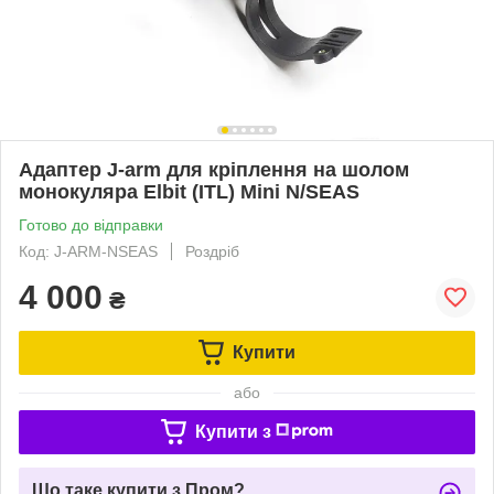
Адаптер J-arm для кріплення на шолом
монокуляра Elbit (ITL) Mini N/SEAS
Готово до відправки
Код: J-ARM-NSEAS
Роздріб
4 000
₴
Купити
або
Купити з
Що таке купити з Пром?