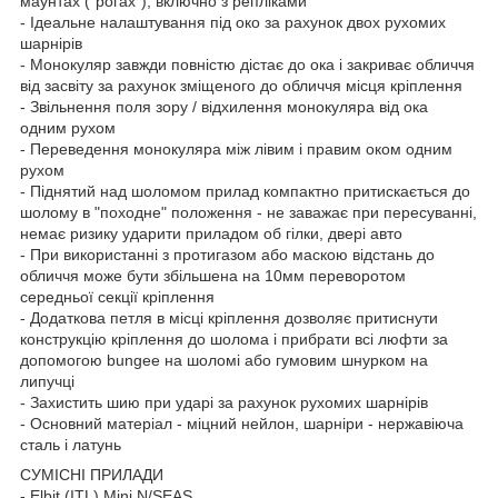
маунтах ("рогах"), включно з репліками
- Ідеальне налаштування під око за рахунок двох рухомих
шарнірів
- Монокуляр завжди повністю дістає до ока і закриває обличчя
від засвіту за рахунок зміщеного до обличчя місця кріплення
- Звільнення поля зору / відхилення монокуляра від ока
одним рухом
- Переведення монокуляра між лівим і правим оком одним
рухом
- Піднятий над шоломом прилад компактно притискається до
шолому в "походне" положення - не заважає при пересуванні,
немає ризику ударити приладом об гілки, двері авто
- При використанні з протигазом або маскою відстань до
обличчя може бути збільшена на 10мм переворотом
середньої секції кріплення
- Додаткова петля в місці кріплення дозволяє притиснути
конструкцію кріплення до шолома і прибрати всі люфти за
допомогою bungee на шоломі або гумовим шнурком на
липучці
- Захистить шию при ударі за рахунок рухомих шарнірів
- Основний матеріал - міцний нейлон, шарніри - нержавіюча
сталь і латунь
СУМІСНІ ПРИЛАДИ
- Elbit (ITL) Mini N/SEAS