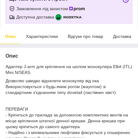
Замовлення під захистом
Доступна доставка
Опис
Характеристики
Відгуки про товар
Доставка
Опис
Адаптер J-arm для кріплення на шолом монокуляра Elbit (ITL)
Mini N/SEAS.
Дозволяє швидко відхилити монокуляр від ока.
Використовується з будь-яким рогом (маунтом) зі
стандартним зʼєднанням типу dovetail (ластівчин хвіст).
ПЕРЕВАГИ
- Кріпиться до прилада за допомогою комплектних винтів на
місце кріплення штатної денної кришки. Денна кришка при
цьому кріпиться до самого адаптера
- Надійно і з мінімальними люфтами фіксується у поширених