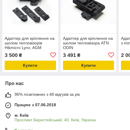
Адаптер для кріплення на
Адаптер для кріплення на
Адап
шолом тепловізорів
шолом тепловізора ATN
з min
Hikmicro Lynx, AGM
ODIN
Taipan, ASP-Micro,
3 500
3 491
2 0
₴
₴
ThermTech (THM-3)
Купити
Купити
Про нас
96% позитивних з 48 відгуків за рік
Працює з 07.06.2018
м. Київ
Проспект Берестейський, 40, Київ, Україна