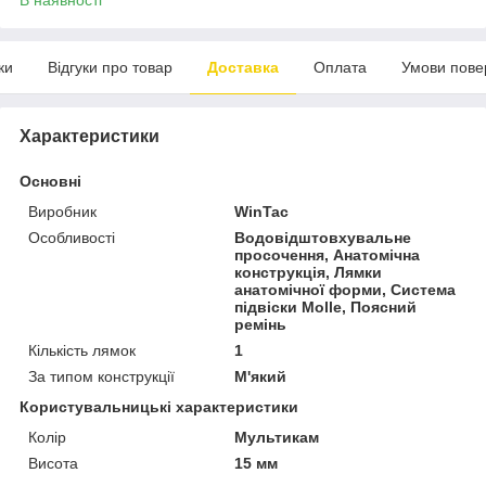
ки
Відгуки про товар
Доставка
Оплата
Умови пове
Характеристики
Основні
Виробник
WinTac
Особливості
Водовідштовхувальне
просочення, Анатомічна
конструкція, Лямки
анатомічної форми, Система
підвіски Molle, Поясний
ремінь
Кількість лямок
1
За типом конструкції
М'який
Користувальницькі характеристики
Колір
Мультикам
Висота
15 мм