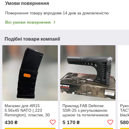
Умови повернення
Повернення товару впродовж 14 днів за домовленістю
Всі умови повернення
Подібні товари компанії
Магазин для AR15
Приклад FAB Defense
Руко
5.56x45 NATO (.223
SSR-25 з регульованою
TACT
Remington), пластик, 30
щокою та потиличником
blac
патронів, колір – Чорний,
для AR15. Колір чорний
відс
430
5 170
580
₴
₴
Україна
(fx-ssr25)
Піка
пере