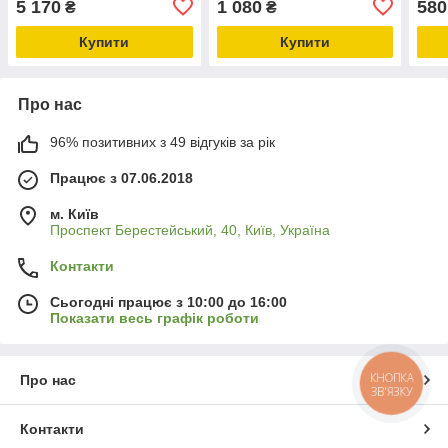
5 170
1 080
580
₴
₴
(fx-ssr25)
Picatinny
"боб
Купити
Купити
Про нас
96% позитивних з 49 відгуків за рік
Працює з 07.06.2018
м. Київ
Проспект Берестейський, 40, Київ, Україна
Контакти
Сьогодні працює з 10:00 до 16:00
Показати весь графік роботи
КНОПКА
Про нас
ЗВ'ЯЗКУ
Контакти