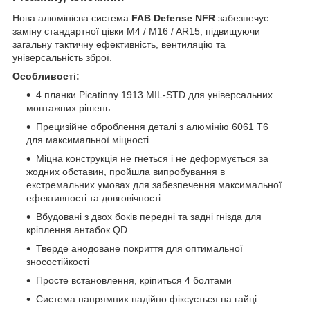
Нова алюмінієва система
FAB Defense NFR
забезпечує
заміну стандартної цівки M4 / M16 / AR15, підвищуючи
загальну тактичну ефективність, вентиляцію та
універсальність зброї.
Особливості:
4 планки Picatinny 1913 MIL-STD для універсальних
монтажних рішень
Прецизійне оброблення деталі з алюмінію 6061 T6
для максимальної міцності
Міцна конструкція не гнеться і не деформується за
жодних обставин, пройшла випробування в
екстремальних умовах для забезпечення максимальної
ефективності та довговічності
Вбудовані з двох боків передні та задні гнізда для
кріплення антабок QD
Тверде анодоване покриття для оптимальної
зносостійкості
Просте встановлення, кріпиться 4 болтами
Система напрямних надійно фіксується на гайці