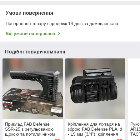
Умови повернення
Повернення товару впродовж 14 днів за домовленістю
Всі умови повернення
Подібні товари компанії
Приклад FAB Defense
Кріплення для ліхтаря на
Руко
SSR-25 з регульованою
зброю FAB Defense PLA, d
AR1
щокою та потиличником
- 19 мм (3/4"), кріплення
TACT
для AR15. Колір чорний
для ЛЦВ, швидкознімне на
gree