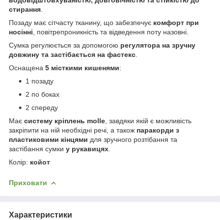
стирання
.
Позаду має сітчасту тканину, що забезпечує
комфорт при
носінні
, повітрепроникність та відведення поту назовні.
Сумка регулюється за допомогою
регулятора на зручну
довжину та застібається на фастекс
.
Оснащена
5 місткими кишенями
:
1 позаду
2 по боках
2 спереду
Має
систему кріплень molle
, завдяки якій є можливість
закріпити на ній необхідні речі, а також
паракорди з
пластиковими кінцями
для зручного розтібання та
застібання сумки
у рукавицях
.
Колір:
койот
Приховати
Характеристики