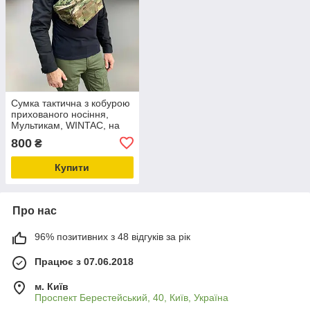
Сумка тактична з кобурою
прихованого носіння,
Мультикам, WINTAC, на
пояс або через плече, два
800
₴
місця під магазини
Купити
Про нас
96% позитивних з 48 відгуків за рік
Працює з 07.06.2018
м. Київ
Проспект Берестейський, 40, Київ, Україна