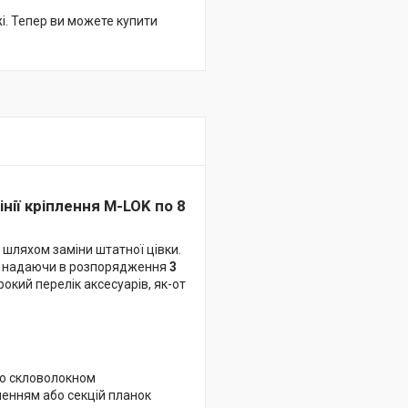
жі. Тепер ви можете купити
інії кріплення M-LOK по 8
шляхом заміни штатної цівки.
і, надаючи в розпорядження
3
окий перелік аксесуарів, як-от
го скловолокном
пленням або секцій планок