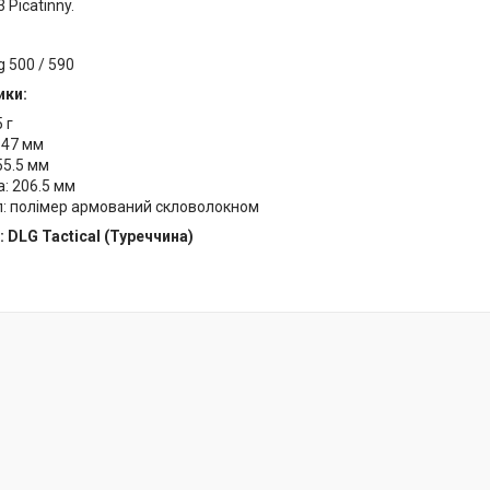
 Picatinny.
 500 / 590
ики:
 г
 47 мм
55.5 мм
: 206.5 мм
л: полімер армований скловолокном
 DLG Tactical (Туреччина)