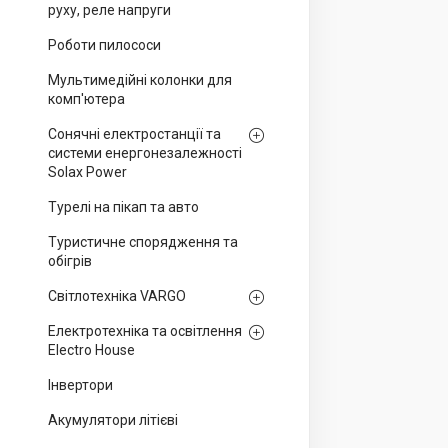
руху, реле напруги
Роботи пилососи
Мультимедійні колонки для
комп'ютера
Сонячні електростанції та
системи енергонезалежності
Solax Power
Турелі на пікап та авто
Туристичне спорядження та
обігрів
Світлотехніка VARGO
Електротехніка та освітлення
Electro House
Інвертори
Акумулятори літієві