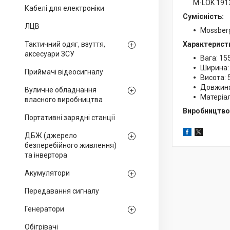
M-LOK 1913
Кабелі для електроніки
Сумісність:
ЛЦВ
Mossberg
Тактичний одяг, взуття,
Характерист
аксесуари ЗСУ
Вага: 155
Ширина:
Приймачі відеосигналу
Висота: 
Довжина
Вуличне обладнання
Матеріа
власного виробництва
Виробництво:
Портативні зарядні станції
ДБЖ (джерело
безперебійного живлення)
та інвертора
Акумулятори
Передавання сигналу
Генератори
Обігрівачі