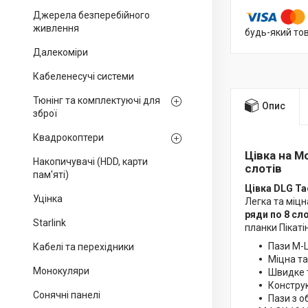
Джерела безперебійного
живлення
будь-який то
Далекоміри
Кабеленесучі системи
Тюнінг та комплектуючі для
Опис
зброї
Квадрокоптери
Цівка на Mo
Накопичувачі (HDD, карти
слотів
пам'яті)
Цівка DLG Ta
Уцінка
Легка та міц
ряди по 8 сл
Starlink
планки Пікаті
Пази M-L
Кабелі та перехідники
Міцна та
Монокуляри
Швидке т
Конструк
Сонячні панелі
Пази з о