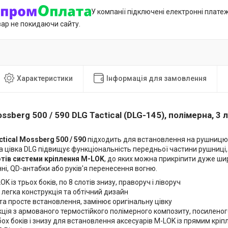
У компанії підключені електронні плате
вар не покидаючи сайту.
Характеристики
Інформація для замовлення
ssberg 500 / 590 DLG Tactical (DLG-145), полімерна, 3 л
ctical Mossberg 500 / 590
підходить для встановлення на рушницю 
на цівка DLG підвищує функціональність передньої частини рушниц
отів системи кріплення M-LOK
, до яких можна прикріпити дуже шир
нні, QD-антабки або руків'я перенесення вогню.
OK із трьох боків, по 8 слотів знизу, праворуч і ліворуч
 легка конструкція та обтічний дизайн
а просте встановлення, замінює оригінальну цівку
ція з армованого термостійкого полімерного композиту, посилено
бох боків і знизу для встановлення аксесуарів M-LOK із прямим крі