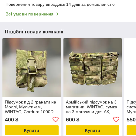
Повернення товару впродовж 14 днів за домовленістю
Всі умови повернення
Подібні товари компанії
Підсумок під 2 гранати на
Армійський підсумок на 3
Підс
Моллі, Мультикам,
магазини, WINTAC, сумка
сист
WINTAC, Cordura 1000D,
на 3 магазини для АК,
Муль
тактичний чохол під дві
Мультикам, Cordura
1000
400
600
550
₴
₴
гранати на Моллі
1000D
БК, 
БК н
Купити
Купити