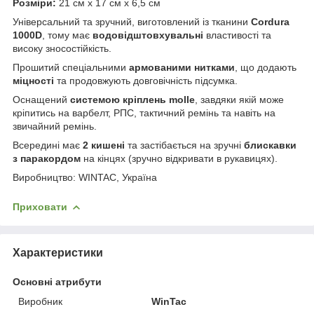
Розміри:
21 см х 17 см х 6,5 см
Універсальний та зручний, виготовлений із тканини
Cordura
1000D
, тому має
водовідштовхувальні
властивості та
високу зносостійкість.
Прошитий спеціальними
армованими нитками
, що додають
міцності
та продовжують довговічність підсумка.
Оснащений
системою кріплень molle
, завдяки якій може
кріпитись на варбелт, РПС, тактичний ремінь та навіть на
звичайний ремінь.
Всередині має
2 кишені
та застібається на зручні
блискавки
з паракордом
на кінцях (зручно відкривати в рукавицях).
Виробництво: WINTAC, Україна
Приховати
Характеристики
Основні атрибути
Виробник
WinTac