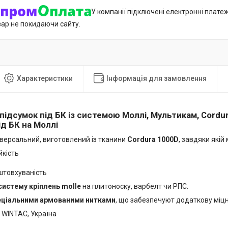
У компанії підключені електронні плате
вар не покидаючи сайту.
Характеристики
Інформація для замовлення
підсумок під БК із системою Моллі, Мультикам, Cordur
ід БК на Моллі
іверсальний, виготовлений із тканини
Cordura 1000D
, завдяки якій 
йкість
штовхуваність
систему кріплень molle
на плитоноску, варбелт чи РПС.
еціальними армованими нитками
, що забезпечуют додаткову міцн
 WINTAC, Україна