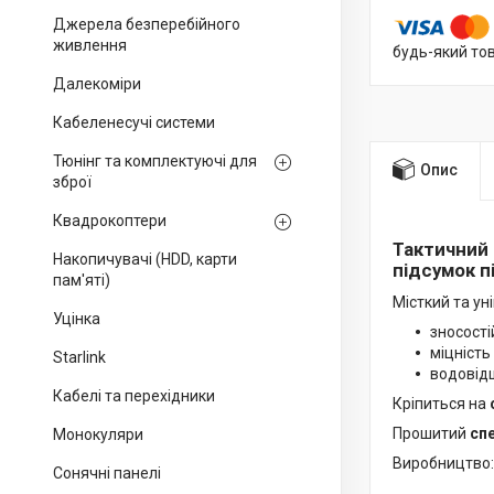
Джерела безперебійного
живлення
будь-який то
Далекоміри
Кабеленесучі системи
Тюнінг та комплектуючі для
Опис
зброї
Квадрокоптери
Тактичний 
Накопичувачі (HDD, карти
підсумок п
пам'яті)
Місткий та ун
Уцінка
зносості
міцність
Starlink
водовід
Кабелі та перехідники
Кріпиться на
Прошитий
сп
Монокуляри
Виробництво:
Сонячні панелі