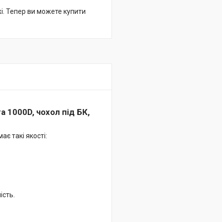
жі. Тепер ви можете купити
a 1000D, чохол під БК,
має такі якості:
ість.