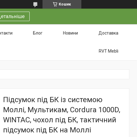
Кошик
етальніше
нтакти
Блог
Новини
Доставка
RVT Mebli
Підсумок під БК із системою
Моллі, Мультикам, Cordura 1000D,
WINTAC, чохол під БК, тактичний
підсумок під БК на Моллі