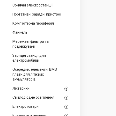
Сонячні електростанції
Портативні зарядні пристрої
Комп'ютерна периферія
Фанкель
Мережеві фільтри та
подовжувачі
Зарядні станції для
електромобілів
Осередки, елементи, BMS
плати для літієвих
акумуляторів.
Ліхтарики
Світлодіодне освітлення
Електротовари
Елементи живлення