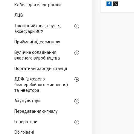
Кабелі для електроніки
ЛЦВ
Тактичний одяг, взуття,
аксесуари ЗСУ
Приймачі відеосигналу
Вуличне обладнання
власного виробництва
Портативні зарядні станції
ДБЖ (джерело
безперебійного живлення)
та інвертора
Акумулятори
Передавання сигналу
Генератори
Обігрівачі