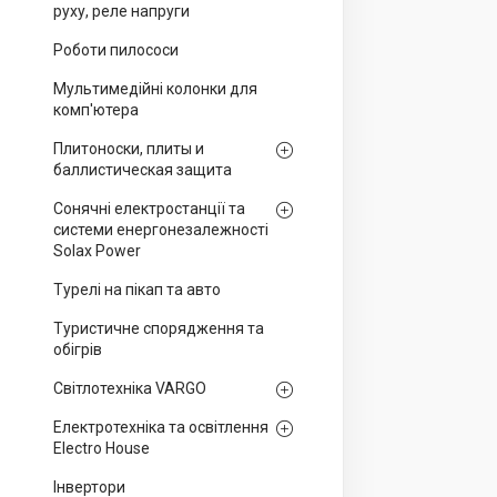
руху, реле напруги
Роботи пилососи
Мультимедійні колонки для
комп'ютера
Плитоноски, плиты и
баллистическая защита
Сонячні електростанції та
системи енергонезалежності
Solax Power
Турелі на пікап та авто
Туристичне спорядження та
обігрів
Світлотехніка VARGO
Електротехніка та освітлення
Electro House
Інвертори