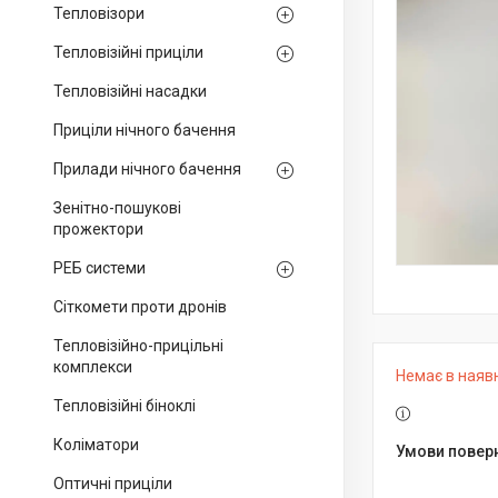
Тепловізори
Тепловізійні приціли
Тепловізійні насадки
Приціли нічного бачення
Прилади нічного бачення
Зенітно-пошукові
прожектори
РЕБ системи
Сіткомети проти дронів
Тепловізійно-прицільні
комплекси
Немає в наяв
Тепловізійні біноклі
Коліматори
Оптичні приціли