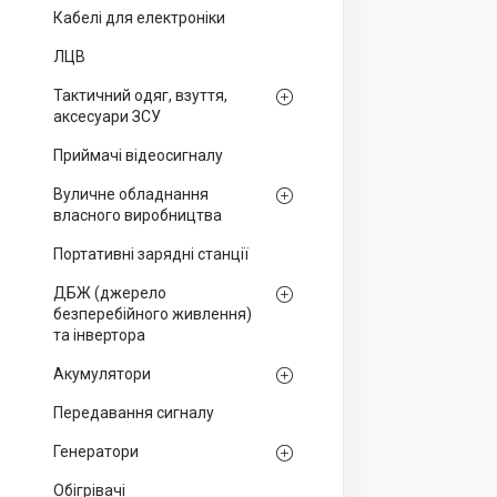
Кабелі для електроніки
ЛЦВ
Тактичний одяг, взуття,
аксесуари ЗСУ
Приймачі відеосигналу
Вуличне обладнання
власного виробництва
Портативні зарядні станції
ДБЖ (джерело
безперебійного живлення)
та інвертора
Акумулятори
Передавання сигналу
Генератори
Обігрівачі