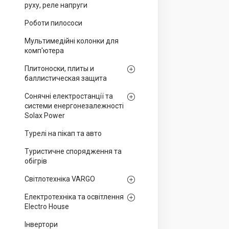
руху, реле напруги
Роботи пилососи
Мультимедійні колонки для
комп'ютера
Плитоноски, плиты и
баллистическая защита
Сонячні електростанції та
системи енергонезалежності
Solax Power
Турелі на пікап та авто
Туристичне спорядження та
обігрів
Світлотехніка VARGO
Електротехніка та освітлення
Electro House
Інвертори