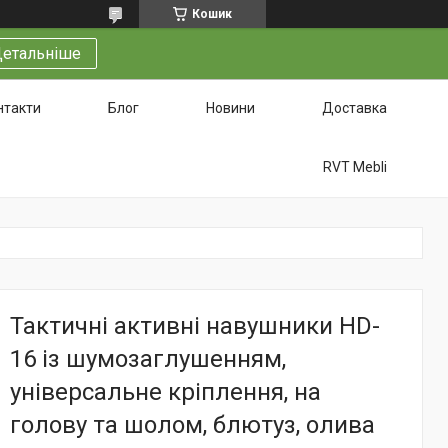
Кошик
етальніше
нтакти
Блог
Новини
Доставка
RVT Mebli
Тактичні активні навушники HD-
16 із шумозаглушенням,
універсальне кріплення, на
голову та шолом, блютуз, олива