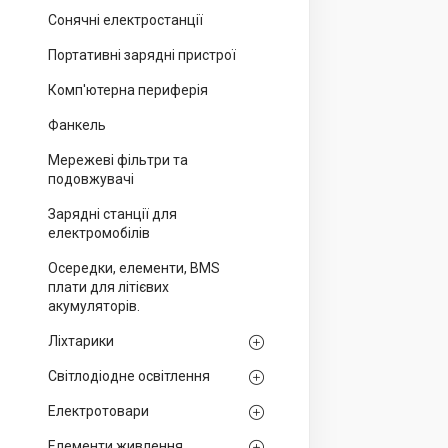
Сонячні електростанції
Портативні зарядні пристрої
Комп'ютерна периферія
Фанкель
Мережеві фільтри та
подовжувачі
Зарядні станції для
електромобілів
Осередки, елементи, BMS
плати для літієвих
акумуляторів.
Ліхтарики
Світлодіодне освітлення
Електротовари
Елементи живлення