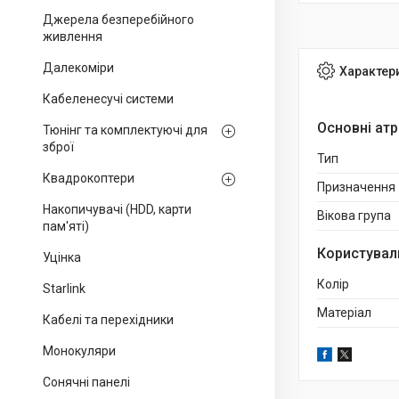
Джерела безперебійного
живлення
Далекоміри
Характер
Кабеленесучі системи
Основні ат
Тюнінг та комплектуючі для
зброї
Тип
Квадрокоптери
Призначення
Накопичувачі (HDD, карти
Вікова група
пам'яті)
Користувал
Уцінка
Колір
Starlink
Матеріал
Кабелі та перехідники
Монокуляри
Сонячні панелі