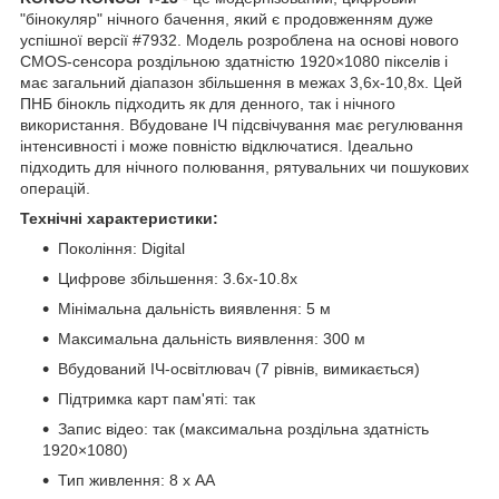
"бінокуляр" нічного бачення, який є продовженням дуже
успішної версії #7932. Модель розроблена на основі нового
CMOS-сенсора роздільною здатністю 1920×1080 пікселів і
має загальний діапазон збільшення в межах 3,6x-10,8x. Цей
ПНБ бінокль підходить як для денного, так і нічного
використання. Вбудоване ІЧ підсвічування має регулювання
інтенсивності і може повністю відключатися. Ідеально
підходить для нічного полювання, рятувальних чи пошукових
операцій.
Технічні характеристики:
Покоління: Digital
Цифрове збільшення: 3.6x-10.8x
Мінімальна дальність виявлення: 5 м
Максимальна дальність виявлення: 300 м
Вбудований ІЧ-освітлювач (7 рівнів, вимикається)
Підтримка карт пам'яті: так
Запис відео: так (максимальна роздільна здатність
1920×1080)
Тип живлення: 8 x АА