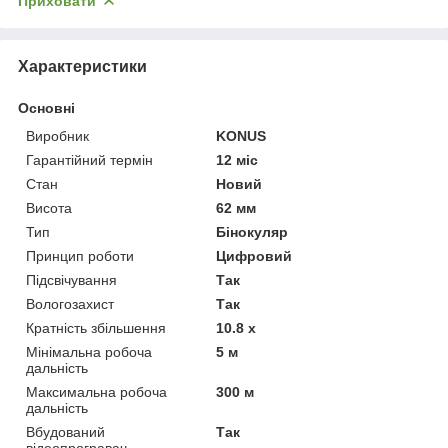
Приховати
Характеристики
Основні
Виробник
KONUS
Гарантійний термін
12 міс
Стан
Новий
Висота
62 мм
Тип
Бінокуляр
Принцип роботи
Цифровий
Підсвічування
Так
Вологозахист
Так
Кратність збільшення
10.8 х
Мінімальна робоча
5 м
дальність
Максимальна робоча
300 м
дальність
Вбудований
Так
відеопрогравач