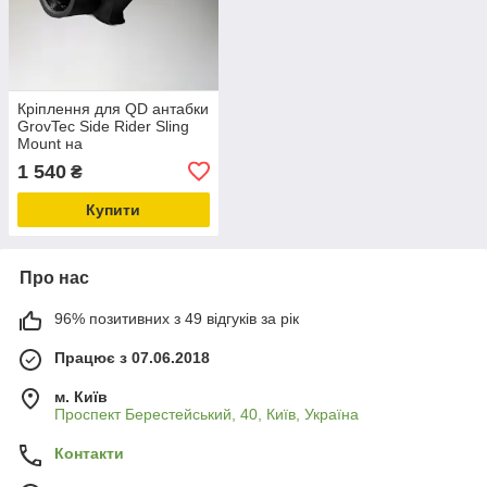
Кріплення для QD антабки
GrovTec Side Rider Sling
Mount на
Picatinny/Weaver, бічне,
1 540
₴
алюмінієве, GTSW322
Купити
Про нас
96% позитивних з 49 відгуків за рік
Працює з 07.06.2018
м. Київ
Проспект Берестейський, 40, Київ, Україна
Контакти