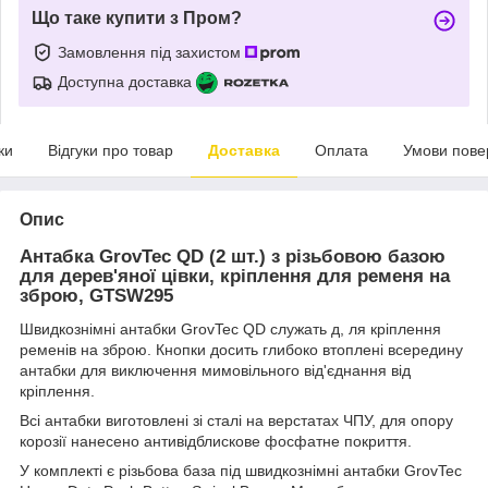
Що таке купити з Пром?
Замовлення під захистом
Доступна доставка
ки
Відгуки про товар
Доставка
Оплата
Умови пове
Опис
Антабка GrovTec QD (2 шт.) з різьбовою базою
для дерев'яної цівки, кріплення для ременя на
зброю, GTSW295
Швидкознімні антабки GrovTec QD служать д, ля кріплення
ременів на зброю. Кнопки досить глибоко втоплені всередину
антабки для виключення мимовільного від'єднання від
кріплення.
Всі антабки виготовлені зі сталі на верстатах ЧПУ, для опору
корозії нанесено антивідблискове фосфатне покриття.
У комплекті є різьбова база під швидкознімні антабки GrovTec