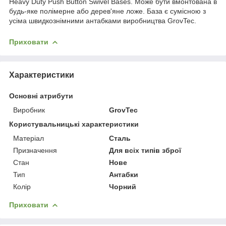
Heavy Duty Push Button Swivel Bases. Може бути вмонтована в
будь-яке полімерне або дерев'яне ложе. База є сумісною з
усіма швидкознімними антабками виробництва GrovTec.
Приховати
Характеристики
Основні атрибути
Виробник
GrovTec
Користувальницькі характеристики
Матеріал
Сталь
Призначення
Для всіх типів зброї
Стан
Нове
Тип
Антабки
Колір
Чорний
Приховати