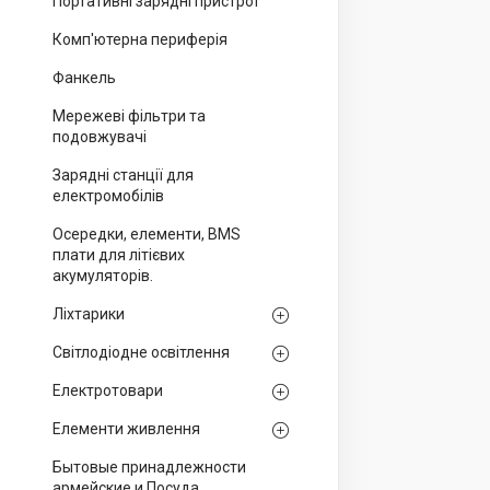
Портативні зарядні пристрої
Комп'ютерна периферія
Фанкель
Мережеві фільтри та
подовжувачі
Зарядні станції для
електромобілів
Осередки, елементи, BMS
плати для літієвих
акумуляторів.
Ліхтарики
Світлодіодне освітлення
Електротовари
Елементи живлення
Бытовые принадлежности
армейские и Посуда