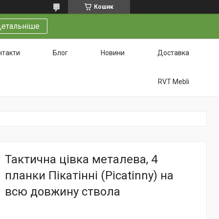
Кошик
етальніше
нтакти
Блог
Новини
Доставка
RVT Mebli
Тактична цівка металева, 4
планки Пікатінні (Picatinny) на
всю довжину ствола