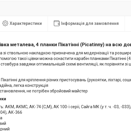
Характеристики
Інформація для замовлення
івка металева, 4 планки Пікатінні (Picatinny) на всю 
ка зі ствольною накладкою призначена для модернізації та розшире
опомогою такої цівки можна оснастити карабін планками Пікатінні (4
товбура завдяки оптимальнішій схемі вентиляції, як порівняти зі 
 Пікатінні для кріплення різних пристосувань (рукоятки, ліхтарі, со
адійна, легка конструкція
становлення, не потрібен збройовий майстер
ики
ь: АКМ, АКМС, АК-74 (С,М), АК 100-ї серії, Сайга МК (у т. ч. -03, -033)
04), АК-366
ка
вий
орний