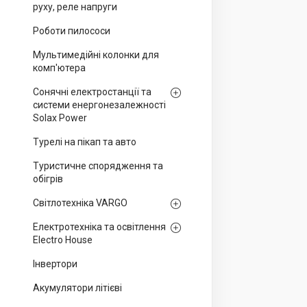
руху, реле напруги
Роботи пилососи
Мультимедійні колонки для
комп'ютера
Сонячні електростанції та
системи енергонезалежності
Solax Power
Турелі на пікап та авто
Туристичне спорядження та
обігрів
Світлотехніка VARGO
Електротехніка та освітлення
Electro House
Інвертори
Акумулятори літієві