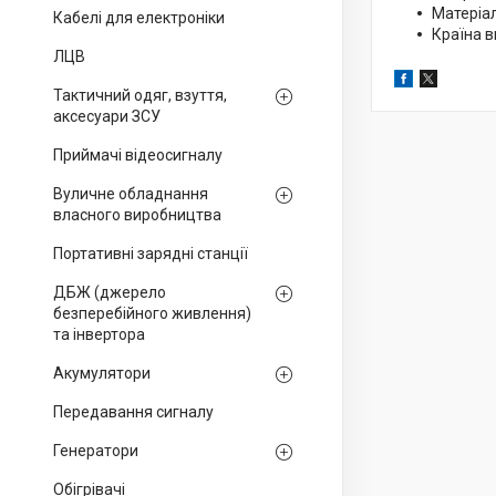
Матеріа
Кабелі для електроніки
Країна 
ЛЦВ
Тактичний одяг, взуття,
аксесуари ЗСУ
Приймачі відеосигналу
Вуличне обладнання
власного виробництва
Портативні зарядні станції
ДБЖ (джерело
безперебійного живлення)
та інвертора
Акумулятори
Передавання сигналу
Генератори
Обігрівачі