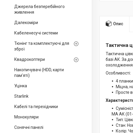
Джерела безперебійного
живлення
Далекоміри
Опис
Кабеленесучі системи
Тюнінг та комплектуючі для
Тактична ц
зброї
Тактична ців
Квадрокоптери
базі АК. За д
охолодження с
Накопичувачі (HDD, карти
Особливості:
пам'яті)
4 планки
Уцінка
Міцна, н
Просте в
Starlink
Характерист
Кабелі та перехідники
Сумісніст
МА АК (01-
Монокуляри
Тип: Ців
Стан: Но
Сонячні панелі
Колір: Ч