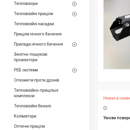
Тепловізори
Тепловізійні приціли
Тепловізійні насадки
Приціли нічного бачення
Прилади нічного бачення
Зенітно-пошукові
прожектори
РЕБ системи
Сіткомети проти дронів
Тепловізійно-прицільні
комплекси
Немає в наяв
Тепловізійні біноклі
Коліматори
Оптичні приціли