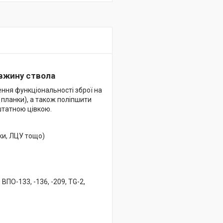
довжину ствола
ння функціональності зброї на
 планки), а також поліпшити
штатною цівкою.
шки, ЛЦУ тощо)
, ВПО-133, -136, -209, TG-2,