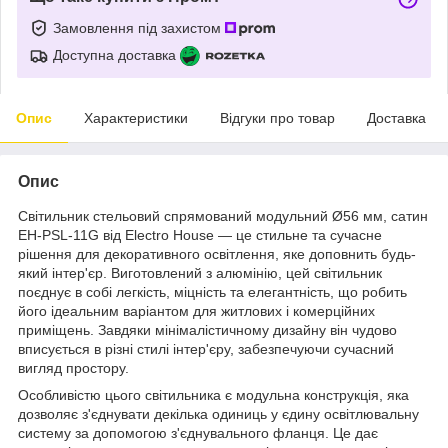
Замовлення під захистом
Доступна доставка
Опис
Характеристики
Відгуки про товар
Доставка
Опис
Світильник стельовий спрямований модульний Ø56 мм, сатин
EH-PSL-11G від Electro House — це стильне та сучасне
рішення для декоративного освітлення, яке доповнить будь-
який інтер'єр. Виготовлений з алюмінію, цей світильник
поєднує в собі легкість, міцність та елегантність, що робить
його ідеальним варіантом для житлових і комерційних
приміщень. Завдяки мінімалістичному дизайну він чудово
вписується в різні стилі інтер'єру, забезпечуючи сучасний
вигляд простору.
Особливістю цього світильника є модульна конструкція, яка
дозволяє з'єднувати декілька одиниць у єдину освітлювальну
систему за допомогою з'єднувального фланця. Це дає