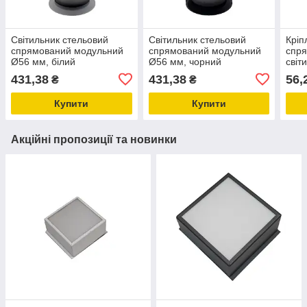
Світильник стельовий
Світильник стельовий
Кріп
спрямований модульний
спрямований модульний
спр
Ø56 мм, білий
Ø56 мм, чорний
світ
431,38
431,38
56,
₴
₴
Купити
Купити
Акційні пропозиції та новинки