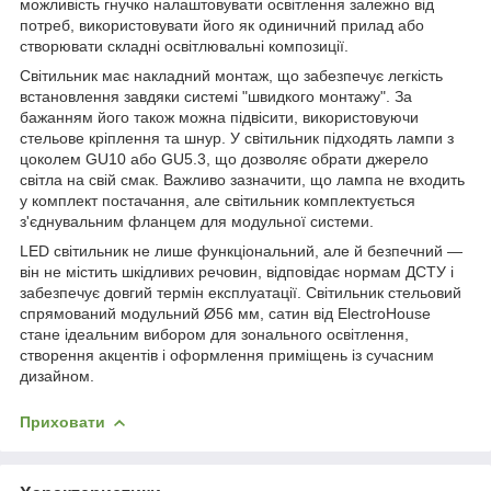
можливість гнучко налаштовувати освітлення залежно від
потреб, використовувати його як одиничний прилад або
створювати складні освітлювальні композиції.
Світильник має накладний монтаж, що забезпечує легкість
встановлення завдяки системі "швидкого монтажу". За
бажанням його також можна підвісити, використовуючи
стельове кріплення та шнур. У світильник підходять лампи з
цоколем GU10 або GU5.3, що дозволяє обрати джерело
світла на свій смак. Важливо зазначити, що лампа не входить
у комплект постачання, але світильник комплектується
з'єднувальним фланцем для модульної системи.
LED світильник не лише функціональний, але й безпечний —
він не містить шкідливих речовин, відповідає нормам ДСТУ і
забезпечує довгий термін експлуатації. Світильник стельовий
спрямований модульний Ø56 мм, сатин від ElectroHouse
стане ідеальним вибором для зонального освітлення,
створення акцентів і оформлення приміщень із сучасним
дизайном.
Приховати