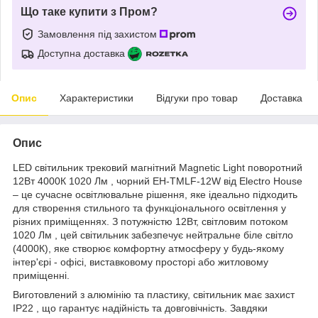
Що таке купити з Пром?
Замовлення під захистом
Доступна доставка
Опис
Характеристики
Відгуки про товар
Доставка
Опис
LED світильник трековий магнітний Magnetic Light поворотний
12Вт 4000К 1020 Лм , чорний EH-TMLF-12W від Electro House
– це сучасне освітлювальне рішення, яке ідеально підходить
для створення стильного та функціонального освітлення у
різних приміщеннях. З потужністю 12Вт, світловим потоком
1020 Лм , цей світильник забезпечує нейтральне біле світло
(4000К), яке створює комфортну атмосферу у будь-якому
інтер'єрі - офісі, виставковому просторі або житловому
приміщенні.
Виготовлений з алюмінію та пластику, світильник має захист
IP22 , що гарантує надійність та довговічність. Завдяки