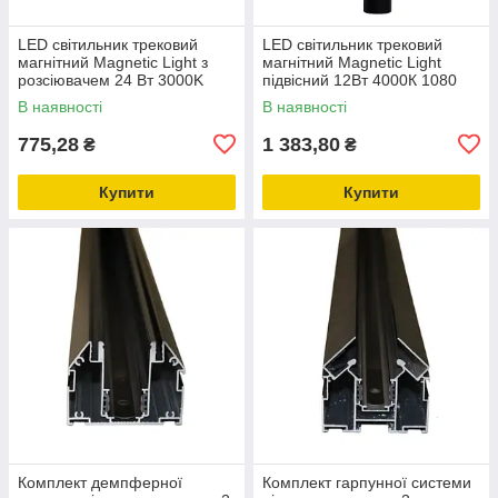
LED світильник трековий
LED світильник трековий
магнітний Magnetic Light з
магнітний Magnetic Light
розсіювачем 24 Вт 3000K
підвісний 12Вт 4000К 1080
2040 Lm, чорний
Лм , чорний
В наявності
В наявності
775,28
1 383,80
₴
₴
Купити
Купити
Комплект демпферної
Комплект гарпунної системи