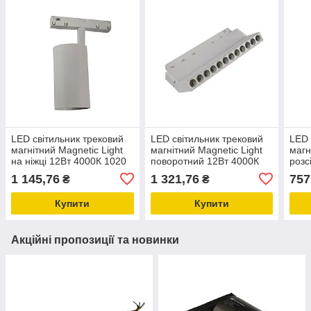
LED світильник трековий
LED світильник трековий
LED 
магнітний Magnetic Light
магнітний Magnetic Light
магн
на ніжці 12Вт 4000К 1020
поворотний 12Вт 4000К
розс
Лм , білий
1020 Лм , білий
1020
1 145,76
1 321,76
757
₴
₴
Купити
Купити
Акційні пропозиції та новинки