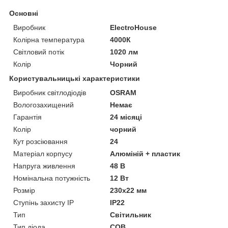
Основні
Виробник
ElectroHouse
Колірна температура
4000К
Світловий потік
1020 лм
Колір
Чорний
Користувальницькі характеристики
Виробник світлодіодів
OSRAM
Вологозахищений
Немає
Гарантія
24 місяці
Колiр
чорний
Кут розсіювання
24
Матеріал корпусу
Алюміній + пластик
Напруга живлення
48 В
Номінальна потужність
12 Вт
Розмір
230х22 мм
Ступінь захисту IP
IP22
Тип
Світильник
Тип діода
COB