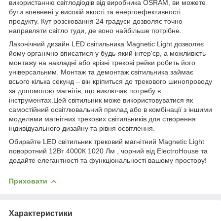
використанню світлодіодів від виробника OSRAM, ви можете
бути впевнені у високій якості та енергоефективності
продукту. Кут розсіювання 24 градуси дозволяє точно
направляти світло туди, де воно найбільше потрібне.
Лаконічний дизайн LED світильника Magnetic Light дозволяє
йому органічно вписатися у будь-який інтер'єр, а можливість
монтажу на накладні або врізні трекові рейки робить його
універсальним. Монтаж та демонтаж світильника займає
всього кілька секунд – він кріпиться до трекового шинопроводу
за допомогою магнітів, що виключає потребу в
інструментах.Цей світильник може використовуватися як
самостійний освітлювальний прилад або в комбінації з іншими
моделями магнітних трекових світильників для створення
індивідуального дизайну та рівня освітлення.
Обирайте LED світильник трековий магнітний Magnetic Light
поворотний 12Вт 4000К 1020 Лм , чорний від ElectroHouse та
додайте елегантності та функціональності вашому простору!
Приховати
Характеристики