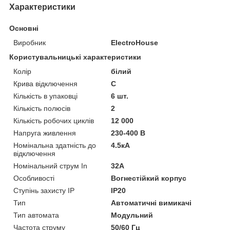
Характеристики
Основні
Виробник
ElectroHouse
Користувальницькі характеристики
Колiр
білий
Крива відключення
C
Кількість в упаковці
6 шт.
Кількість полюсів
2
Кількість робочих циклів
12 000
Напруга живлення
230-400 В
Номінальна здатність до
4.5кА
відключення
Номінальний струм In
32A
Особливості
Вогнестійкий корпус
Ступінь захисту IP
IP20
Тип
Автоматичні вимикачі
Тип автомата
Модульний
Частота струму
50/60 Гц