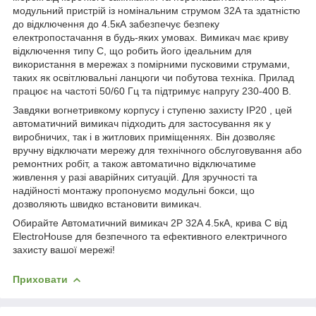
модульний пристрій із номінальним струмом 32A та здатністю
до відключення до 4.5кА забезпечує безпеку
електропостачання в будь-яких умовах. Вимикач має криву
відключення типу C, що робить його ідеальним для
використання в мережах з помірними пусковими струмами,
таких як освітлювальні ланцюги чи побутова техніка. Прилад
працює на частоті 50/60 Гц та підтримує напругу 230-400 В.
Завдяки вогнетривкому корпусу і ступеню захисту IP20 , цей
автоматичний вимикач підходить для застосування як у
виробничих, так і в житлових приміщеннях. Він дозволяє
вручну відключати мережу для технічного обслуговування або
ремонтних робіт, а також автоматично відключатиме
живлення у разі аварійних ситуацій. Для зручності та
надійності монтажу пропонуємо модульні бокси, що
дозволяють швидко встановити вимикач.
Обирайте Автоматичний вимикач 2Р 32A 4.5кА, крива C від
ElectroHouse для безпечного та ефективного електричного
захисту вашої мережі!
Приховати