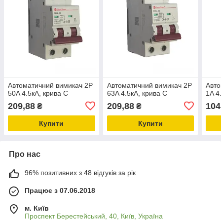
Автоматичний вимикач 2Р
Автоматичний вимикач 2Р
Авто
50A 4.5кА, крива C
63A 4.5кА, крива C
1A 4
209,88
209,88
104
₴
₴
Купити
Купити
Про нас
96% позитивних з 48 відгуків за рік
Працює з 07.06.2018
м. Київ
Проспект Берестейський, 40, Київ, Україна