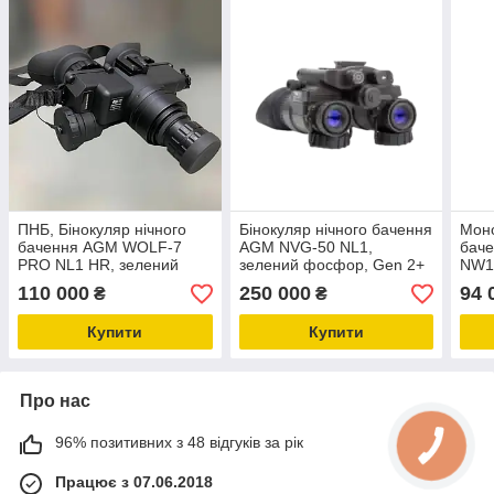
ПНБ, Бінокуляр нічного
Бінокуляр нічного бачення
Моно
бачення AGM WOLF-7
AGM NVG-50 NL1,
бач
PRO NL1 HR, зелений
зелений фосфор, Gen 2+
NW1
фосфор, окуляри нічного
110 000
250 000
94 
₴
₴
бачення бінокулярні
Купити
Купити
Про нас
96% позитивних з 48 відгуків за рік
Працює з 07.06.2018