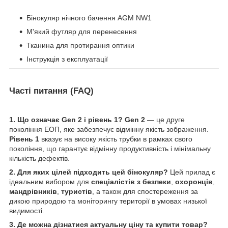
Бінокуляр нічного бачення AGM NW1
М'який футляр для перенесення
Тканина для протирання оптики
Інструкція з експлуатації
Часті питання (FAQ)
1. Що означає Gen 2 і рівень 1?
Gen 2
— це друге
покоління ЕОП, яке забезпечує відмінну якість зображення.
Рівень 1
вказує на високу якість трубки в рамках свого
покоління, що гарантує відмінну продуктивність і мінімальну
кількість дефектів.
2. Для яких цілей підходить цей бінокуляр?
Цей прилад є
ідеальним вибором для
спеціалістів з безпеки
,
охоронців
,
мандрівників
,
туристів
, а також для спостереження за
дикою природою та моніторингу території в умовах низької
видимості.
3. Де можна дізнатися актуальну ціну та купити товар?