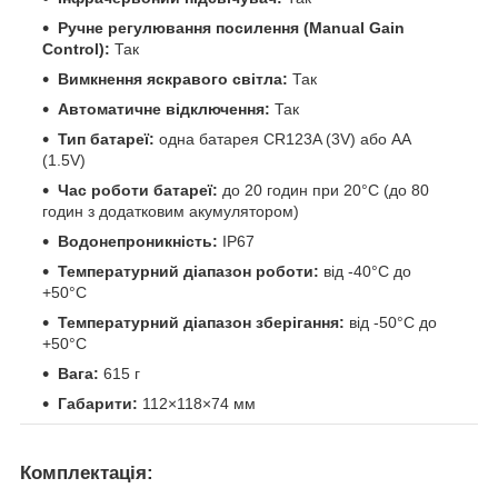
Ручне регулювання посилення (Manual Gain
Control):
Так
Вимкнення яскравого світла:
Так
Автоматичне відключення:
Так
Тип батареї:
одна батарея CR123A (3V) або AA
(1.5V)
Час роботи батареї:
до 20 годин при 20°C (до 80
годин з додатковим акумулятором)
Водонепроникність:
IP67
Температурний діапазон роботи:
від -40°C до
+50°C
Температурний діапазон зберігання:
від -50°C до
+50°C
Вага:
615 г
Габарити:
112×118×74 мм
Комплектація: