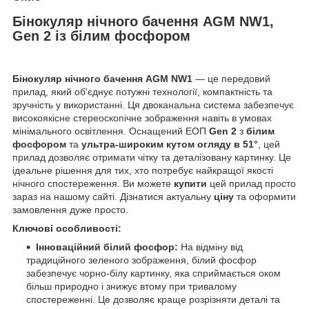
Бінокуляр нічного бачення AGM NW1,
Gen 2 із білим фосфором
Бінокуляр нічного бачення AGM NW1
— це передовий
прилад, який об'єднує потужні технології, компактність та
зручність у використанні. Ця двоканальна система забезпечує
високоякісне стереоскопічне зображення навіть в умовах
мінімального освітлення. Оснащений ЕОП
Gen 2
з
білим
фосфором
та
ультра-широким кутом огляду в 51°
, цей
прилад дозволяє отримати чітку та деталізовану картинку. Це
ідеальне рішення для тих, хто потребує найкращої якості
нічного спостереження. Ви можете
купити
цей прилад просто
зараз на нашому сайті. Дізнатися актуальну
ціну
та оформити
замовлення дуже просто.
Ключові особливості:
Інноваційний білий фосфор:
На відміну від
традиційного зеленого зображення, білий фосфор
забезпечує чорно-білу картинку, яка сприймається оком
більш природно і знижує втому при тривалому
спостереженні. Це дозволяє краще розрізняти деталі та