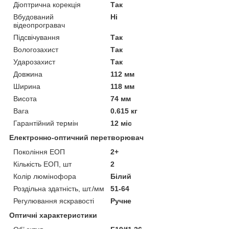
Діоптрична корекція
Так
Вбудований
Ні
відеопрогравач
Підсвічування
Так
Вологозахист
Так
Ударозахист
Так
Довжина
112 мм
Ширина
118 мм
Висота
74 мм
Вага
0.615 кг
Гарантійний термін
12 міс
Електронно-оптичний перетворювач
Покоління ЕОП
2+
Кількість ЕОП, шт
2
Колір люмінофора
Білий
Роздільна здатність, шт./мм
51-64
Регулювання яскравості
Ручне
Оптичні характеристики