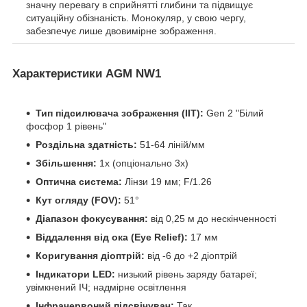
значну перевагу в сприйнятті глибини та підвищує
ситуаційну обізнаність. Монокуляр, у свою чергу,
забезпечує лише двовимірне зображення.
Характеристики AGM NW1
Тип підсилювача зображення (IIT):
Gen 2 "Білий
фосфор 1 рівень"
Роздільна здатність:
51-64 ліній/мм
Збільшення:
1x (опціонально 3x)
Оптична система:
Лінзи 19 мм; F/1.26
Кут огляду (FOV):
51°
Діапазон фокусування:
від 0,25 м до нескінченності
Віддалення від ока (Eye Relief):
17 мм
Коригування діоптрій:
від -6 до +2 діоптрій
Індикатори LED:
низький рівень заряду батареї;
увімкнений ІЧ; надмірне освітлення
Інфрачервоний підсвічувач:
Так