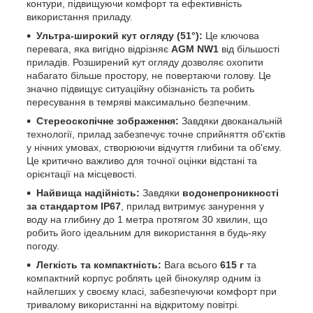
контури, підвищуючи комфорт та ефективність
використання приладу.
Ультра-широкий кут огляду (51°):
Це ключова
перевага, яка вигідно відрізняє
AGM NW1
від більшості
приладів. Розширений кут огляду дозволяє охопити
набагато більше простору, не повертаючи голову. Це
значно підвищує ситуаційну обізнаність та робить
пересування в темряві максимально безпечним.
Стереоскопічне зображення:
Завдяки двоканальній
технології, прилад забезпечує точне сприйняття об'єктів
у нічних умовах, створюючи відчуття глибини та об'єму.
Це критично важливо для точної оцінки відстані та
орієнтації на місцевості.
Найвища надійність:
Завдяки
водонепроникності
за стандартом IP67
, прилад витримує занурення у
воду на глибину до 1 метра протягом 30 хвилин, що
робить його ідеальним для використання в будь-яку
погоду.
Легкість та компактність:
Вага всього
615 г
та
компактний корпус роблять цей бінокуляр одним із
найлегших у своєму класі, забезпечуючи комфорт при
тривалому використанні на відкритому повітрі.