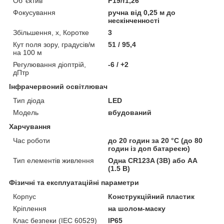
Об’ єктив
F19/f1,26
Фокусування
ручна від 0,25 м до
нескінченності
Збільшення, х, Коротке
3
Кут поля зору, градусів/м
51 / 95,4
на 100 м
Регулювання діоптрій,
-6 / +2
дПтр
Інфрачервоний освітлювач
Тип діода
LED
Модель
вбудований
Харчування
Час роботи
до 20 годин за 20 °C (до 80
годин із доп батареєю)
Тип елементів живлення
Одна CR123A (3В) або AA
(1.5 В)
Фізичні та експлуатаційні параметри
Корпус
Конструкційний пластик
Кріплення
на шолом-маску
Клас безпеки (IEC 60529)
IP65