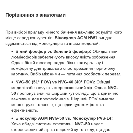
Порівняння з аналогами
При виборі приладу нічного бачення важливо розуміти його
місце серед конкурентів.
Бінокуляр AGM NW1
вигідно
відрізняється від монокулярів та інших моделей:
Білий фосфор vs Зелений фосфор:
Обидва типи
люмінофорів забезпечують високу якість зображення.
Однак білий фосфор надає більш натуральну і
комфортну для тривалого спостереження чорно-білу
картинку. Вибір між ними — питання особистих переваг.
NVG-50 (51° FOV) vs NVG-40 (40° FOV):
Обидві
моделі забезпечують стереоскопічний зір. Однак
NVG-
50
пропонує значно ширший кут огляду, що є критично
важливим для професіоналів. Ширший FOV вимагає
менше рухів головою, що підвищує комфорт та
ефективність.
Бінокуляр AGM NVG-50 vs. Монокуляр PVS-14:
Хоча обидві системи ефективні,
NVG-50
надає
стереоскопічний зір та широкий кут огляду, що дає