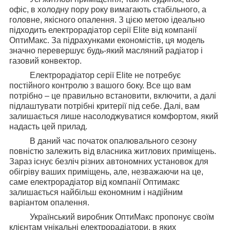
офіс, в холодну пору року вимагають стабільного, а
головне, якісного опалення. З цією метою ідеально
підходить електрорадіатор серії Elite від компанії
ОптиМакс. За підрахунками економістів, ця модель
значно перевершує будь-який масляний радіатор і
газовий конвектор.
Електрорадіатор серії Elite не потребує
постійного контролю з вашого боку. Все що вам
потрібно – це правильно встановити, включити, а далі
підлаштувати потрібні критерії під себе. Далі, вам
залишається лише насолоджуватися комфортом, який
надасть цей прилад.
В даний час початок опалювального сезону
повністю залежить від власника житлових приміщень.
Зараз існує безліч різних автономних установок для
обігріву ваших приміщень, але, незважаючи на це,
саме електрорадіатор від компанії Оптимакс
залишається найбільш економним і надійним
варіантом опалення.
Український виробник ОптиМакс пропонує своїм
клієнтам унікальні електрорадіатори, в яких