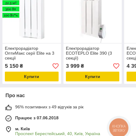
Електрорадіатор
Електрорадіатор
Елек
ОптиМакс серії Elite на 3
ECOTEPLO Elite 390 (3
ECOT
секції
секції)
секці
5 150
3 999
4 3
₴
₴
Купити
Купити
Про нас
96% позитивних з 49 відгуків за рік
Працює з 07.06.2018
КНОПКА
м. Київ
ЗВ'ЯЗКУ
Проспект Берестейський, 40, Київ, Україна