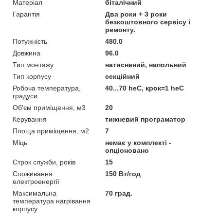
Матеріал
біталічний
Гарантія
Два роки + 3 роки
безкоштовного сервісу і
ремонту.
Потужність
480.0
Довжина
96.0
Тип монтажу
натиснений, напольний
Тип корпусу
секційний
Робоча температура,
40...70 heС, крок=1 heС
градуси
Об'єм приміщення, м3
20
Керування
тижневий програматор
Площа приміщення, м2
7
Міць
немає у комплекті -
опціоновано
Строк служби, років
15
Споживання
150 Вт/год
електроенергії
Максимальна
70 град.
температура нагрівання
корпусу