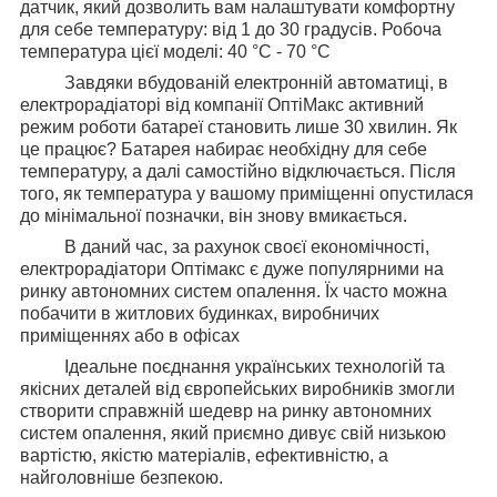
датчик, який дозволить вам налаштувати комфортну
для себе температуру: від 1 до 30 градусів. Робоча
температура цієї моделі: 40 °C - 70 °C
Завдяки вбудованій електронній автоматиці, в
електрорадіаторі від компанії ОптіМакс активний
режим роботи батареї становить лише 30 хвилин. Як
це працює? Батарея набирає необхідну для себе
температуру, а далі самостійно відключається. Після
того, як температура у вашому приміщенні опустилася
до мінімальної позначки, він знову вмикається.
В даний час, за рахунок своєї економічності,
електрорадіатори Оптімакс є дуже популярними на
ринку автономних систем опалення. Їх часто можна
побачити в житлових будинках, виробничих
приміщеннях або в офісах
Ідеальне поєднання українських технологій та
якісних деталей від європейських виробників змогли
створити справжній шедевр на ринку автономних
систем опалення, який приємно дивує свій низькою
вартістю, якістю матеріалів, ефективністю, а
найголовніше безпекою.