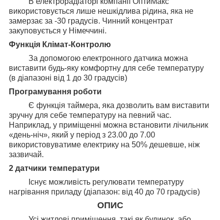
В електрорадіаторі компанії ОптиМакс
використовується лише нешкідлива рідина, яка не
замерзає за -30 градусів. Чинний концентрат
закуповується у Німеччині.
Функція Клімат-Контролю
За допомогою електронного датчика можна
виставити будь-яку комфортну для себе температуру
(в діапазоні від 1 до 30 градусів)
Програмування роботи
Є функція таймера, яка дозволить вам виставити
зручну для себе температуру на певний час.
Наприклад, у приміщенні можна встановити лічильник
«день-ніч», який у період з 23.00 до 7.00
використовуватиме електрику на 50% дешевше, ніж
зазвичай.
2 датчики температури
Існує можливість регулювати температуру
нагрівання приладу (діапазон: від 40 до 70 градусів)
ОПИС
Усі житлові приміщення, такі як будинок, або