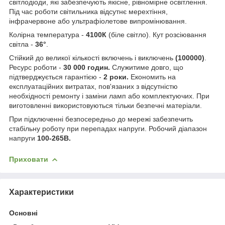
світлодіоди, які забезпечують якісне, рівномірне освітлення.
Під час роботи світильника відсутнє мерехтіння,
інфрачервоне або ультрафіолетове випромінювання.
Колірна температура -
4100К
(біле світло). Кут розсіювання
світла -
36°
.
Стійкий до великої кількості включень і виключень
(100000)
.
Ресурс роботи -
30 000 годин.
Служитиме довго, що
підтверджується гарантією -
2 роки.
Економить на
експлуатаційних витратах, пов'язаних з відсутністю
необхідності ремонту і заміни ламп або комплектуючих. При
виготовленні використовуються тільки безпечні матеріали.
При підключенні безпосередньо до мережі забезпечить
стабільну роботу при перепадах напруги. Робочий діапазон
напруги
100-265В.
Приховати
Характеристики
Основні