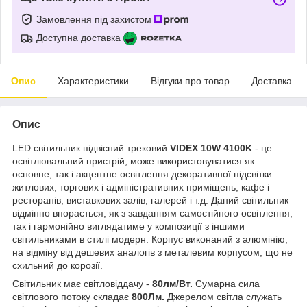
Замовлення під захистом
Доступна доставка
Опис
Характеристики
Відгуки про товар
Доставка
Опис
LED світильник підвісний трековий
VIDEX 10W 4100K
- це
освітлювальний пристрій, може використовуватися як
основне, так і акцентне освітлення декоративної підсвітки
житлових, торгових і адміністративних приміщень, кафе і
ресторанів, виставкових залів, галерей і т.д. Даний світильник
відмінно впорається, як з завданням самостійного освітлення,
так і гармонійно виглядатиме у композиції з іншими
світильниками в стилі модерн. Корпус виконаний з алюмінію,
на відміну від дешевих аналогів з металевим корпусом, що не
схильний до корозії.
Світильник має світловіддачу -
80лм/Вт.
Сумарна сила
світлового потоку складає
800Лм.
Джерелом світла служать