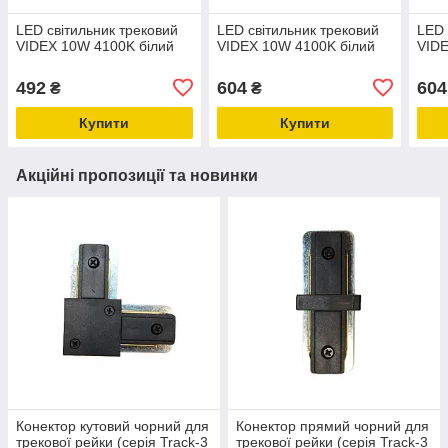
LED світильник трековий
LED світильник трековий
LED 
VIDEX 10W 4100K білий
VIDEX 10W 4100K білий
VID
492
604
604
₴
₴
Купити
Купити
Акційні пропозиції та новинки
Конектор кутовий чорний для
Конектор прямий чорний для
трекової рейки (серія Track-3
трекової рейки (серія Track-3