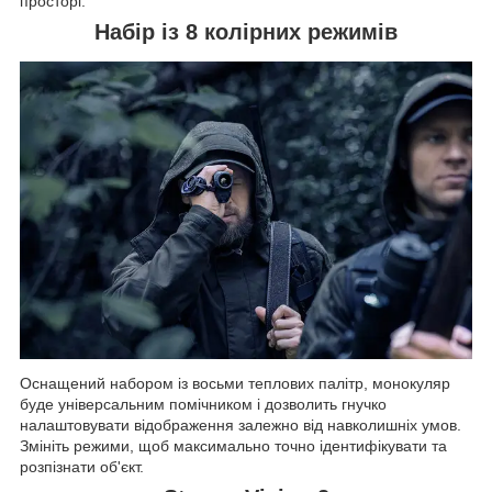
просторі.
Набір із 8 колірних режимів
Оснащений набором із восьми теплових палітр, монокуляр
буде універсальним помічником і дозволить гнучко
налаштовувати відображення залежно від навколишніх умов.
Змініть режими, щоб максимально точно ідентифікувати та
розпізнати об'єкт.