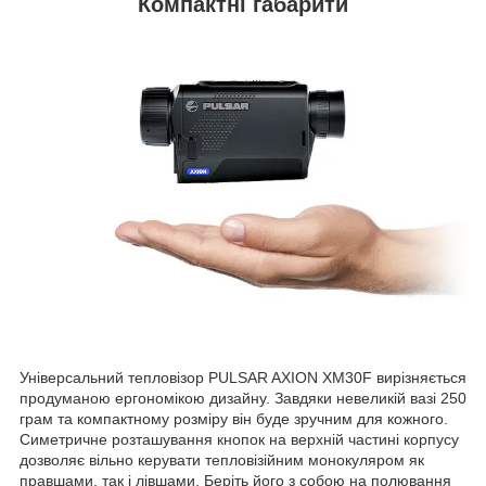
Компактні габарити
Універсальний тепловізор PULSAR AXION XM30F вирізняється
продуманою ергономікою дизайну. Завдяки невеликій вазі 250
грам та компактному розміру він буде зручним для кожного.
Симетричне розташування кнопок на верхній частині корпусу
дозволяє вільно керувати тепловізійним монокуляром як
правшами, так і лівшами. Беріть його з собою на полювання