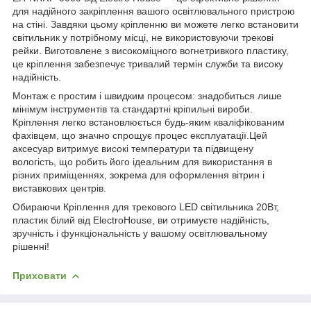
для надійного закріплення вашого освітлювального пристрою
на стіні. Завдяки цьому кріпленню ви можете легко встановити
світильник у потрібному місці, не використовуючи трекові
рейки. Виготовлене з високоміцного вогнетривкого пластику,
це кріплення забезпечує тривалий термін служби та високу
надійність.
Монтаж є простим і швидким процесом: знадобиться лише
мінімум інструментів та стандартні кріпильні вироби.
Кріплення легко встановлюється будь-яким кваліфікованим
фахівцем, що значно спрощує процес експлуатації.Цей
аксесуар витримує високі температури та підвищену
вологість, що робить його ідеальним для використання в
різних приміщеннях, зокрема для оформлення вітрин і
виставкових центрів.
Обираючи Кріплення для трекового LED світильника 20Вт,
пластик білий від ElectroHouse, ви отримуєте надійність,
зручність і функціональність у вашому освітлювальному
рішенні!
Приховати