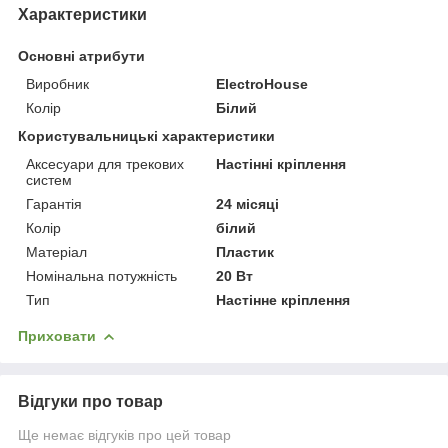
Характеристики
Основні атрибути
Виробник
ElectroHouse
Колір
Білий
Користувальницькі характеристики
Аксесуари для трекових
Настінні кріплення
систем
Гарантія
24 місяці
Колiр
білий
Матеріал
Пластик
Номінальна потужність
20 Вт
Тип
Настінне кріплення
Приховати
Відгуки про товар
Ще немає відгуків про цей товар