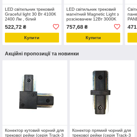
LED світильник трековий
LED світильник трековий
Світ
Graceful light 30 Вт 4100К
магнітний Magnetic Light з
пане
2400 Лм , білий
розсіювачем 12Вт 3000K
PAN
1020 Лм , білий
6400
522,72
757,68
471
₴
₴
Купити
Купити
Акційні пропозиції та новинки
Конектор кутовий чорний для
Конектор прямий чорний для
трекової рейки (серія Track-3
трекової рейки (серія Track-3